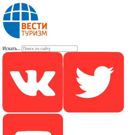
Искать...