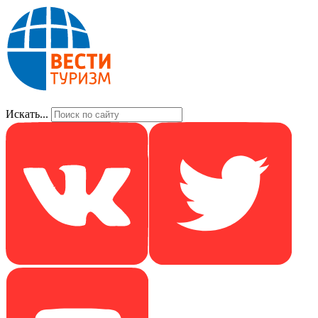
Искать...