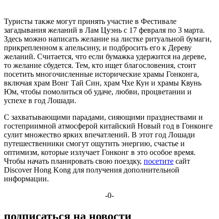
Туристы также могут принять участие в Фестивале
загадывания желаний в Лам Цуэнь с 17 февраля по 3 марта.
Здесь можно написать желание на листке ритуальной бумаги,
прикрепленном к апельсину, и подбросить его к Дереву
желаний. Считается, что если бумажка удержится на дереве,
то желание сбудется. Тем, кто ищет благословения, стоит
посетить многочисленные исторические храмы Гонконга,
включая храм Вонг Тай Син, храм Чхе Кун и храмы Квунь
Юм, чтобы помолиться об удаче, любви, процветании и
успехе в год Лошади.
С захватывающими парадами, сияющими празднествами и
гостеприимной атмосферой китайский Новый год в Гонконге
сулит множество ярких впечатлений. В этот год Лошади
путешественники смогут ощутить энергию, счастье и
оптимизм, которые излучает Гонконг в это особое время.
Чтобы начать планировать свою поездку,
посетите
сайт
Discover Hong Kong для получения дополнительной
информации.
-0-
подписаться на новости