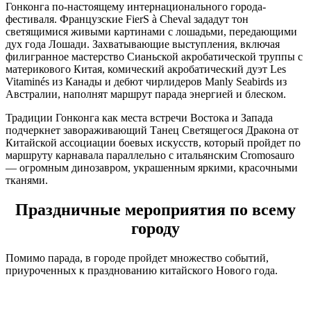
Гонконга по-настоящему интернационального города-
фестиваля. Французские FierS à Cheval зададут тон
светящимися живыми картинами с лошадьми, передающими
дух года Лошади. Захватывающие выступления, включая
филигранное мастерство Сианьской акробатической труппы с
материкового Китая, комический акробатический дуэт Les
Vitaminés из Канады и дебют чирлидеров Manly Seabirds из
Австралии, наполнят маршрут парада энергией и блеском.
Традиции Гонконга как места встречи Востока и Запада
подчеркнет завораживающий Танец Светящегося Дракона от
Китайской ассоциации боевых искусств, который пройдет по
маршруту карнавала параллельно с итальянским Cromosauro
— огромным динозавром, украшенным яркими, красочными
тканями.
Праздничные мероприятия по всему
городу
Помимо парада, в городе пройдет множество событий,
приуроченных к празднованию китайского Нового года.