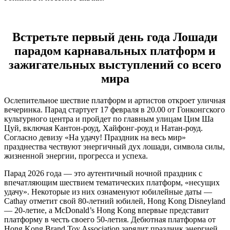
Встретьте первый день года Лошади
парадом карнавальных платформ и
зажигательных выступлений со всего
мира
Ослепительное шествие платформ и артистов откроет уличная
вечеринка. Парад стартует 17 февраля в 20.00 от Гонконгского
культурного центра и пройдет по главным улицам Цим Ша
Цуй, включая Кантон-роуд, Хайфонг-роуд и Натан-роуд.
Согласно девизу «На удачу! Праздник на весь мир»
празднества чествуют энергичный дух лошади, символа силы,
жизненной энергии, прогресса и успеха.
Парад 2026 года — это аутентичный ночной праздник с
впечатляющим шествием тематических платформ, «несущих
удачу». Некоторые из них ознаменуют юбилейные даты —
Cathay отметит свой 80-летний юбилей, Hong Kong Disneyland
— 20-летие, а McDonald’s Hong Kong впервые представит
платформу в честь своего 50-летия. Дебютная платформа от
Hong Kong Brand Toy Association зарядит праздник энергией,