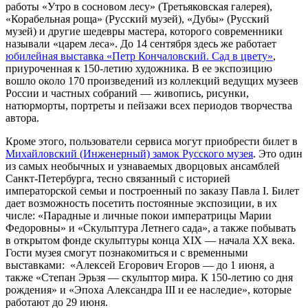
работы «Утро в сосновом лесу» (Третьяковская галерея),
«Корабельная роща» (Русский музей), «Дубы» (Русский
музей) и другие шедевры мастера, которого современники
называли «царем леса». До 14 сентября здесь же работает
юбилейная выставка «Петр Кончаловский. Сад в цвету»
,
приуроченная к 150-летию художника. В ее экспозицию
вошло около 170 произведений из коллекций ведущих музеев
России и частных собраний — живопись, рисунки,
натюрморты, портреты и пейзажи всех периодов творчества
автора.
Кроме этого, пользователи сервиса могут приобрести билет в
Михайловский (Инженерный) замок Русского музея
. Это один
из самых необычных и узнаваемых дворцовых ансамблей
Санкт-Петербурга, тесно связанный с историей
императорской семьи и построенный по заказу Павла I. Билет
дает возможность посетить постоянные экспозиции, в их
числе: «Парадные и личные покои императрицы Марии
Федоровны» и «Скульптура Летнего сада», а также побывать
в открытом фонде скульптуры конца XIX — начала XX века.
Гости музея смогут познакомиться и с временными
выставками: «Алексей Егорович Егоров — до 1 июня, а
также «Степан Эрьзя — скульптор мира. К 150-летию со дня
рождения» и «Эпоха Александра III и ее наследие», которые
работают до 29 июня.