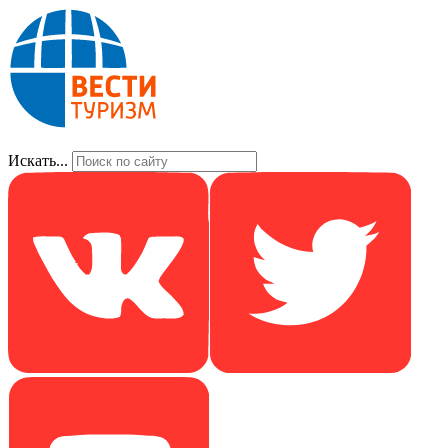
Искать...