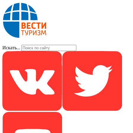
Искать...