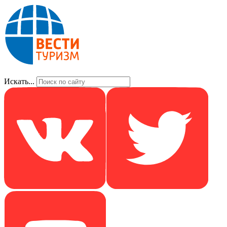
Искать...