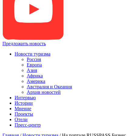
Предложить новость
Новости туризма
Россия
Европа
Азия
Африка
Америка
Австралия и Океания
Архив новостей
Интервью
Истории
Мнение
Проекты
Отели
Пресс-центр
Главная
/
Новости туризма
/
На портале RUSSPASS.Бизнес