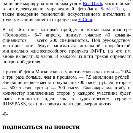
на пешие маршруты под новым углом
RoadTech
, масштабный
и интеллектуально управляемый фотобанк
ServiceTech
, а
также внедрение технологий искусственного интеллекта в
точках касания клиента с продуктом
E-Сom
.
В офлайн-этапе, который пройдет в московском кластере
«Ломоносов» 6–7 апреля, примут участие 40 команд-
финалистов — всего 200 специалистов. Под руководством
менторов они будут заниматься детальной проработкой
минимально жизнеспособного продукта (MVP), на что им
вновь выделят 30 часов. В каждом из пяти треков определят
по три победителя.
Призовой фонд Московского туристического хакатона — 2024
в три раза больше, чем в прошлом, — 7,5 миллиона рублей.
Занявшие первые места получат по 700 тысяч рублей, вторые
— 500 тысяч, третьи — 300 тысяч. Благодаря масштабу и
количеству вовлеченных сторон у каждого участника будет
шанс воплотить идеи как в туристическом сервисе
RUSSPASS, так и в сервисах партнеров мероприятия.
-0-
подписаться на новости