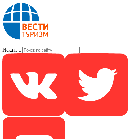
Искать...