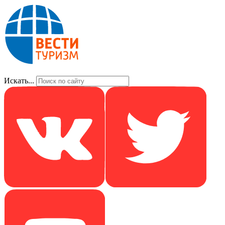
Искать...