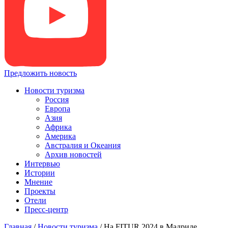
Предложить новость
Новости туризма
Россия
Европа
Азия
Африка
Америка
Австралия и Океания
Архив новостей
Интервью
Истории
Мнение
Проекты
Отели
Пресс-центр
Главная
/
Новости туризма
/
На FITUR 2024 в Мадриде