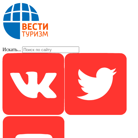
Искать...