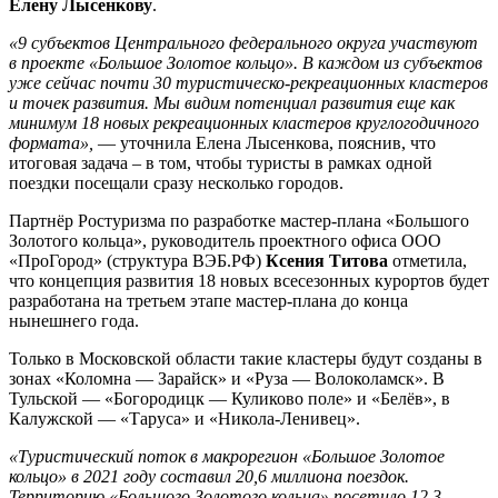
Елену Лысенкову
.
«9 субъектов Центрального федерального округа участвуют
в проекте «Большое Золотое кольцо». В каждом из субъектов
уже сейчас почти 30 туристическо-рекреационных кластеров
и точек развития. Мы видим потенциал развития еще как
минимум 18 новых рекреационных кластеров круглогодичного
формата»,
— уточнила Елена Лысенкова, пояснив, что
итоговая задача – в том, чтобы туристы в рамках одной
поездки посещали сразу несколько городов.
Партнёр Ростуризма по разработке мастер-плана «Большого
Золотого кольца», руководитель проектного офиса ООО
«ПроГород» (структура ВЭБ.РФ)
Ксения Титова
отметила,
что концепция развития 18 новых всесезонных курортов будет
разработана на третьем этапе мастер-плана до конца
нынешнего года.
Только в Московской области такие кластеры будут созданы в
зонах «Коломна — Зарайск» и «Руза — Волоколамск». В
Тульской — «Богородицк — Куликово поле» и «Белёв», в
Калужской — «Таруса» и «Никола-Ленивец».
«Туристический поток в макрорегион
«Большое Золотое
кольцо»
в 2021 году составил 20,6 миллиона поездок.
Территорию «Большого Золотого кольца» посетило 12,3