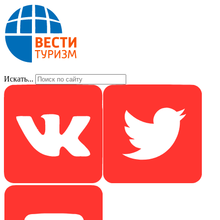
Искать...