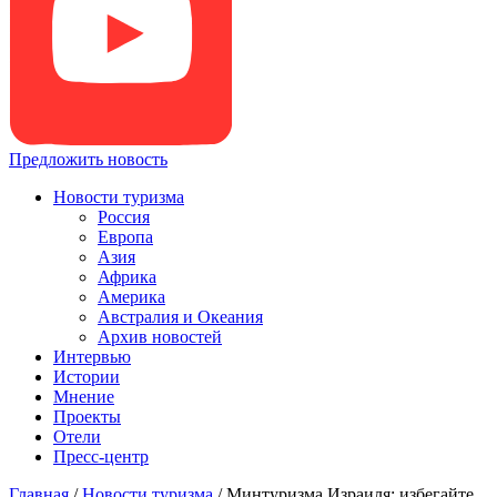
Предложить новость
Новости туризма
Россия
Европа
Азия
Африка
Америка
Австралия и Океания
Архив новостей
Интервью
Истории
Мнение
Проекты
Отели
Пресс-центр
Главная
/
Новости туризма
/
Минтуризма Израиля: избегайте