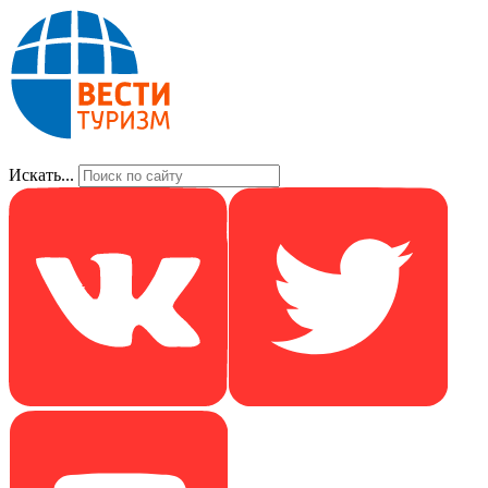
Искать...