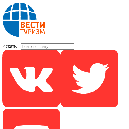
Искать...