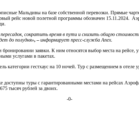
описные Мальдивы на базе собственной перевозки. Прямые чарт
 Первый рейс новой полетной программы обозначен 15.11.2024. 
ди.
пересадок, сократить время в пути и снизить общую стоимост
дет до полудня
»
, –
информирует п
ресс-служба Anex.
бронировании заявки. К ним относятся выбор места на рейсе, ув
ьными услугами в пакетах.
ель категории гестхаус на 10 ночей. Тур с размещением в отеле у
доступны туры с гарантированными местами на рейсах Аэрофлота 
 675 тысяч рублей за двоих.
-0-