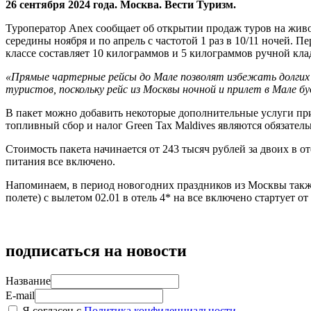
26 сентября 2024 года. Москва. Вести Туризм.
Туроператор Anex сообщает об открытии продаж туров на жив
середины ноября и по апрель с частотой 1 раз в 10/11 ночей.
классе составляет 10 килограммов и 5 килограммов ручной кла
«
Прямые чартерные рейсы до Мале позволят избежать долгих 
туристов, поскольку рейс из Москвы ночной и прилет в Мале бу
В пакет можно добавить некоторые дополнительные услуги при 
топливный сбор и налог Green Tax Maldives являются обязател
Стоимость пакета начинается от 243 тысяч рублей за двоих в от
питания все включено.
Напоминаем, в период новогодних праздников из Москвы также 
полете) с вылетом 02.01 в отель 4* на все включено стартует от
подписаться на новости
Название
E-mail
Я согласен с
Политика конфиденциальности