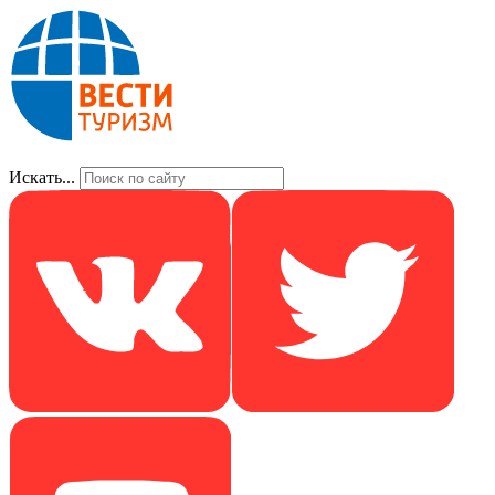
Искать...