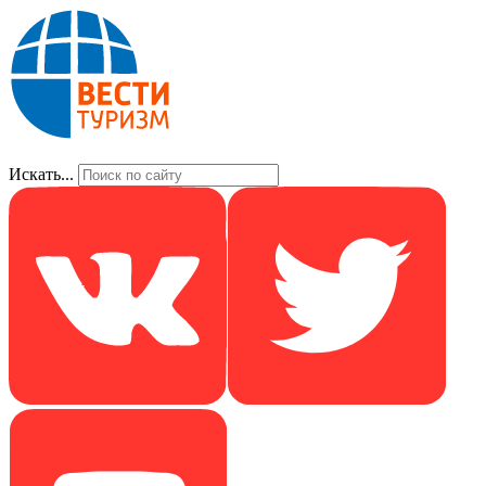
Искать...