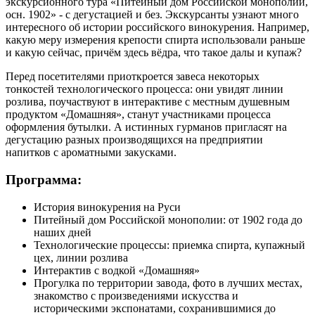
экскурсионного тура «Питейный дом Российской монополии,
осн. 1902» - с дегустацией и без. Экскурсанты узнают много
интересного об истории российского винокурения. Например,
какую меру измерения крепости спирта использовали раньше
и какую сейчас, причём здесь вёдра, что такое далы и купаж?
Перед посетителями приоткроется завеса некоторых
тонкостей технологического процесса: они увидят линии
розлива, поучаствуют в интерактиве с местным душевным
продуктом «Домашняя», станут участниками процесса
оформления бутылки. А истинных гурманов пригласят на
дегустацию разных производящихся на предприятии
напитков с ароматными закусками.
Программа:
История винокурения на Руси
Питейный дом Российской монополии: от 1902 года до
наших дней
Технологические процессы: приемка спирта, купажный
цех, линии розлива
Интерактив с водкой «Домашняя»
Прогулка по территории завода, фото в лучших местах,
знакомство с произведениями искусства и
историческими экспонатами, сохранившимися до