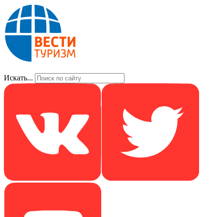
Искать...