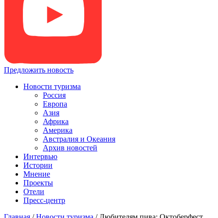
Предложить новость
Новости туризма
Россия
Европа
Азия
Африка
Америка
Австралия и Океания
Архив новостей
Интервью
Истории
Мнение
Проекты
Отели
Пресс-центр
Главная
/
Новости туризма
/
Любителям пива: Октоберфест