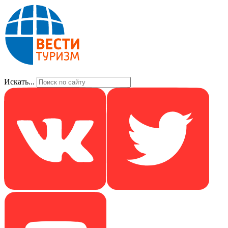
Искать...