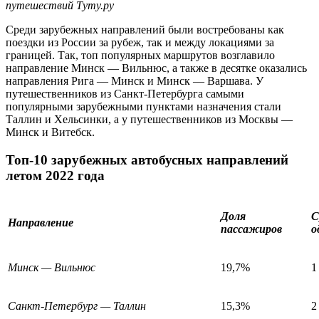
путешествий Туту.ру
Среди зарубежных направлений были востребованы как
поездки из России за рубеж, так и между локациями за
границей. Так, топ популярных маршрутов возглавило
направление Минск — Вильнюс, а также в десятке оказались
направления Рига — Минск и Минск — Варшава. У
путешественников из Санкт-Петербурга самыми
популярными зарубежными пунктами назначения стали
Таллин и Хельсинки, а у путешественников из Москвы —
Минск и Витебск.
Топ-10 зарубежных автобусных направлений
летом 2022 года
Доля
С
Направление
пассажиров
о
Минск — Вильнюс
19,7%
1
Санкт-Петербург — Таллин
15,3%
2