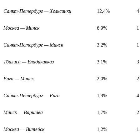
Санкт-Петербург — Хельсинки
12,4%
4
Москва — Минск
6,9%
1
Санкт-Петербург — Минск
3,2%
1
Тбилиси — Владикавказ
3,1%
3
Рига — Минск
2,0%
2
Санкт-Петербург — Рига
1,9%
4
Минск — Варшава
1,7%
2
Москва — Витебск
1,2%
1