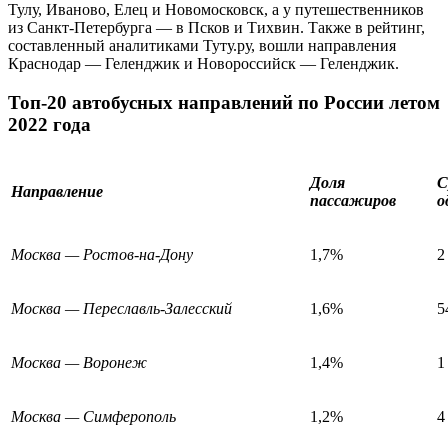
Тулу, Иваново, Елец и Новомосковск, а у путешественников
из Санкт-Петербурга — в Псков и Тихвин. Также в рейтинг,
составленный аналитиками Туту.ру, вошли направления
Краснодар — Геленджик и Новороссийск — Геленджик.
Топ-20 автобусных направлений по России летом
2022 года
Доля
С
Направление
пассажиров
о
Москва — Ростов-на-Дону
1,7%
2
Москва — Переславль-Залесский
1,6%
5
Москва — Воронеж
1,4%
1
Москва — Симферополь
1,2%
4