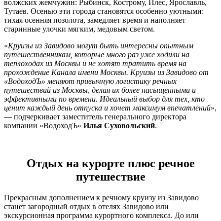
волжских жемчужин: Рыбинск, Кострому, Плес, Ярославль,
Тутаев. Осенью эти города становятся особенно уютными:
тихая осенняя позолота, замедляет время и наполняет
старинные улочки мягким, медовым светом.
«
Круизы из Завидово могут быть интересны опытным
путешественникам, которые много раз уже ходили на
теплоходах из Москвы и не хотят тратить время на
прохождение Канала имени Москвы. Круизы из Завидово от
«ВодоходЪ» меняют привычную логистику речных
путешествий из Москвы, делая их более насыщенными и
эффективными по времени. Идеальный выбор для тех, кто
ценит каждый день отпуска и хочет максимум впечатлений
»,
— подчеркивает заместитель генерального директора
компании «ВодоходЪ»
Илья Суховольский
.
Отдых на курорте плюс речное
путешествие
Прекрасным дополнением к речному круизу из Завидово
станет загородный отдых в отелях Завидово или
экскурсионная программа курортного комплекса. До или