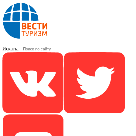
Искать...