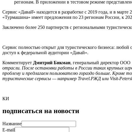
регионам. В приложении в тестовом режиме представлено
Сервис «Давай̆» находится в разработке с 2019 года, и в март
«Турмашина» имеет предложения по 23 регионам России, к 20
Заключено более 250 партнерств с региональными туристичес
Сервис полностью открыт для туристического бизнеса: любой о
доступ к федеральной аудитории «Давай».
Комментирует
Дмитрий Бикман
, генеральный директор ООО
отрасли. После остановки работы в России таких крупных игро
проблему и предлагаем пользователю гораздо больше. Кроме т
туристические сервисы — например Travel.РЖД или Visit-Peter
КИ
подписаться на новости
Название
E-mail