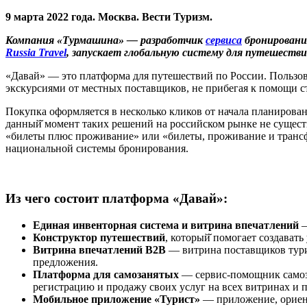
9 марта 2022 года. Москва. Вести Туризм.
Компания «Турмашина» — разработчик
сервиса
бронировани
Russia Travel
, запускает глобальную систему для путешестви
«Давай» — это платформа для путешествий по России. Пользов
экскурсиями от местных поставщиков, не прибегая к помощи с
Покупка оформляется в несколько кликов от начала планирова
данный̆ момент таких решений на российском рынке не сущес
«билеты плюс проживание» или «билеты, проживание и трансфе
национальной системы бронирования.
Из чего состоит платформа «Давай»:
Единая инвенторная система и витрина впечатлений
—
Конструктор путешествий
, который̆ помогает создават
Витрина впечатлений B2B
— витрина поставщиков турис
предложения.
Платформа для самозанятых
— сервис-помощник самоз
регистрацию и продажу своих услуг на всех витринах и 
Мобильное приложение «Турист»
— приложение, ориент