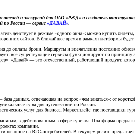
я отелей и
экскурсий для О
А
О «РЖД» и создатель конструкто
й по России — сервис
«ДАВАЙ»
.
атель действует в режиме «одного окна»: можно купить билеты
торонних сайтов. В ближайшее время в рамках платформы будет
ния до оплаты брони. Маршруты и впечатления постоянно обновл
твует: все существующие сервисы функционируют по принципу а
р». «Давай̆» — это отечественный, работающий продукт, котор
 база данных, отвечающая на вопрос «чем заняться»: от коротк
ь уникальные туры для путешествий по России.
тических услуг для бизнеса. Маркетплейс, где поставщики ту
анятым, задействованным в сфере туризма. Платформа предлаг
проектах компании.
ированное на B2C-потребителей. В текущем релизе предлагает