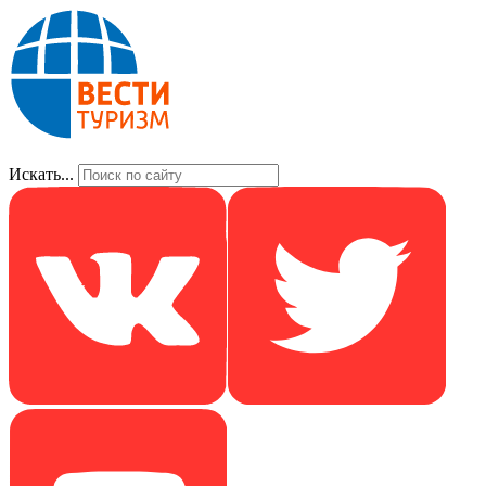
Искать...