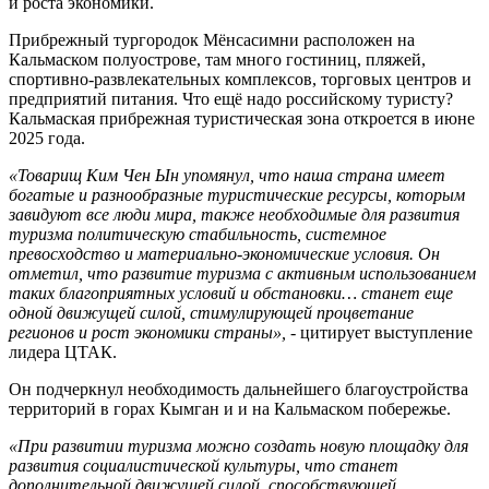
и роста экономики.
Прибрежный тургородок Мёнсасимни расположен на
Кальмаском полуострове, там много гостиниц, пляжей,
спортивно-развлекательных комплексов, торговых центров и
предприятий питания. Что ещё надо российскому туристу?
Кальмаская прибрежная туристическая зона откроется в июне
2025 года.
«Товарищ Ким Чен Ын упомянул, что наша страна имеет
богатые и разнообразные туристические ресурсы, которым
завидуют все люди мира, также необходимые для развития
туризма политическую стабильность, системное
превосходство и материально-экономические условия. Он
отметил, что развитие туризма с активным использованием
таких благоприятных условий и обстановки… станет еще
одной движущей силой, стимулирующей процветание
регионов и рост экономики страны»,
- цитирует выступление
лидера ЦТАК.
Он подчеркнул необходимость дальнейшего благоустройства
территорий в горах Кымган и и на Кальмаском побережье.
«При развитии туризма можно создать новую площадку для
развития социалистической культуры, что станет
дополнительной движущей силой, способствующей