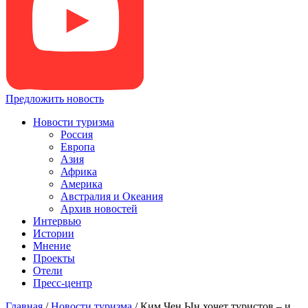
Предложить новость
Новости туризма
Россия
Европа
Азия
Африка
Америка
Австралия и Океания
Архив новостей
Интервью
Истории
Мнение
Проекты
Отели
Пресс-центр
Главная
/
Новости туризма
/
Ким Чен Ын хочет туристов – и