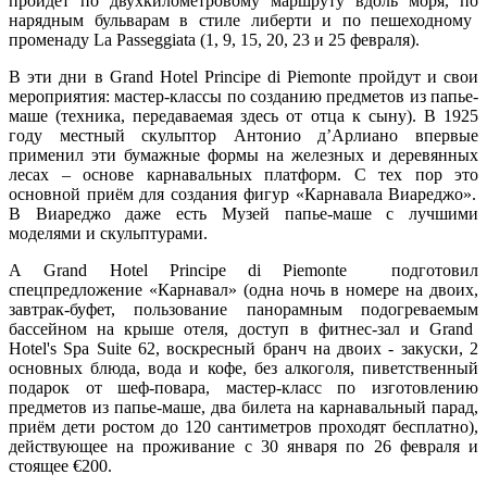
пройдет по
двух
километровому маршруту вдоль моря
, по
нарядны
м
бульвар
ам
в стиле
л
иберти и
по
пешеходно
му
променад
у
La Passeggiata
(
1, 9, 15, 20, 23 и 25 февраля
)
.
В эти дни в
Grand
Hotel
Principe
di
Piemonte
пройдут и свои
мероприятия:
мастер-класс
ы
по
созда
нию
предметов из
папье-
маше
(
техника
, передаваемая здесь
от отца к сыну
)
. В 1925
году местный скульптор Антонио д’Aрлиано впервые
применил
эти
бумажн
ые
формы на железных и деревянных
лесах
–
основ
е
карнавальных платформ. С тех пор
это
основн
ой
приём
для
создани
я
фигур
«
Карнавала Виареджо
»
.
В
Виареджо
даже
есть
Музей
п
апье-маше
с лучшими
модел
ями и
скульптур
ами
.
А
Grand Hotel Principe di Piemonte
подготовил
спецпредложение «Карнавал» (одна
ночь
в номере на
двоих
,
з
автрак-буфет
, пользование панорамным
подогреваемы
м
бассейн
ом
на крыше отеля
,
доступ в фитнес-зал
и
Grand
Hotel's Spa Suite 62
, вос
кресный бранч на двоих
-
закуски,
2
основных блюда, вода и кофе
, без
алкогол
я, п
иветственный
подарок от шеф-
повара, м
астер-класс по изготовлению
предметов из
папье-маше
, два
билета
на карнавальный парад,
приём
дети ростом до
1
20 с
антиметров
проходят бесплатно)
,
действующее на проживание
с 30 января по 26 февраля
и
стоящее €
200.