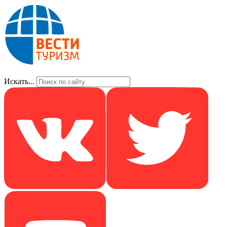
Искать...