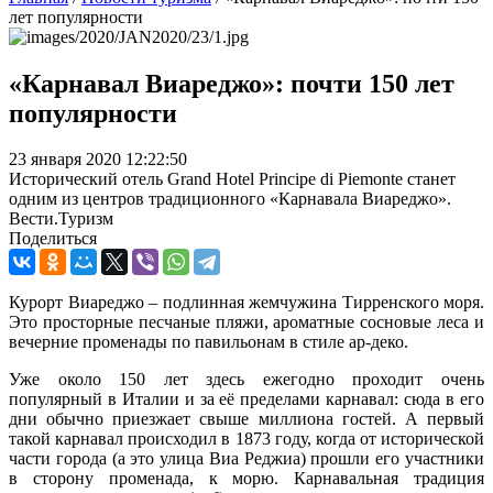
лет популярности
«Карнавал Виареджо»: почти 150 лет
популярности
23 января 2020 12:22:50
Исторический отель Grand Hotel Principe di Piemonte станет
одним из центров традиционного «Карнавала Виареджо».
Вести.Туризм
Поделиться
Курорт Виареджо
– подлинная ж
емчужин
а
Тирренского моря
.
Это просторные
песчаные пляжи,
ароматные
сосновые леса и
вечерние
променад
ы
по
павильонам в стиле
а
р-деко
.
Уже около
150 лет
здесь ежегодно проходит очень
популярный в Италии и за её пределами
карнавал
: сюда в его
дни обычно приезжает свыше
миллиона гостей.
А первый
такой карнавал происходил
в 1873 году
, когда от
исторической
части города
(а это
улиц
а
Виа Реджиа
) прошли его участники
в сторону
променад
а, к
мор
ю
.
Карнавальная т
радиция