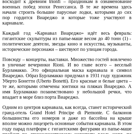
восходит к древни
м
trionfi
–
праздн
икам в ознаменование
военных побед
эпохи Ренессанса. В те же времена здесь
начали
строить
большие
парусны
е
лодк
и
, которым
и
до сих
пор
гордится Виареджо
и которые тоже участвуют в
карнавале
.
Каждый год
«
Карнавал Виареджо
» идёт весь февраль:
гигантски
е
скульптур
ы
из папье-маше вес
ом до
40 тонн
(1) -
политические деятели, звезды кино и искусства, музыканты,
исторические персонажи
– шествуют по улицам города
.
Повсюду –
концерты, выставки
. Множество гостей вовлечено
в уличны
е
вечеринк
и
Rioni
. И во главе всего –
веселый
Бурламакко
. Это
официальная маска карнавала и символ
Виареджо. Образ Бурламакко придумал в 1931 году художник
Уберто Бонетти (Uberto Bonetti)
. Его
красные и белые цвета
–
те же, которыми отмечены
зонтик
и
на пляж
ах
Виареджо. А
имя Бурламакко позаимствова
но
у
небольшой
речки,
что
впадает в море
близ
порта Виареджо.
Одним из центров карнавала, как всегда, станет исторический
гранд-отель
Grand Hotel Principe di Piemonte
. С
балконов
большинства его
номеров и
даже
из
бассейна на крыше
вполне можно лицезреть основные
события
к
арнавала. В этом
году парад платформ с гигантскими фигурами из папье-маше