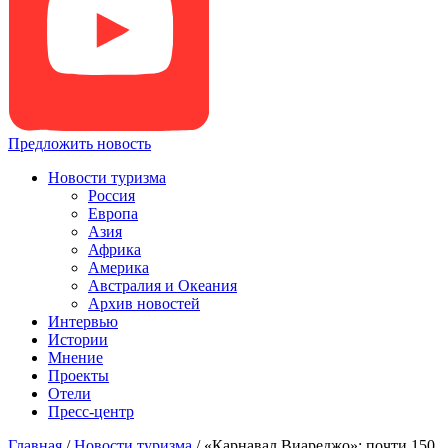
Предложить новость
Новости туризма
Россия
Европа
Азия
Африка
Америка
Австралия и Океания
Архив новостей
Интервью
Истории
Мнение
Проекты
Отели
Пресс-центр
Главная
/
Новости туризма
/
«Карнавал Виареджо»: почти 150