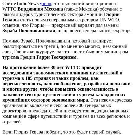
Сайт eTurboNews
узнал
, что нынешний вице-президент
WTTC
Вирджиния Мессина
(также Мексика) обсудила с
рядом лидеров туристического сектора амбиции
Глории
Гевары
стать новым генеральным секретарем UN WTO,
отметив, что Глория — прекрасный вариант для замены
Зураба Пололикашвили
, нынешнего генерального секретаря.
Помимо Зураба Пололикашвили, который планирует
баллотироваться на третий, по мнению многих, незаконный
срок, Глория конкурирует за этот пост с бывшим министром
туризма Греции
Гарри Теохарисом
.
На протяжении более 30 лет WTTC проводит
исследования экономического влияния путешествий и
туризма в 185 странах и таких проблем, как
перенаселенность, налогообложение, разработка политики
и многие другие, чтобы повысить осведомленность о
важности сектора путешествий и туризма как одного из
крупнейших секторов экономики мира.
Эта некоммерческая
организация включает в себя более 200 генеральных
директоров, председателей и президентов ведущих мировых
компаний в сфере путешествий и туризма из всех регионов и
отраслей.
Если Глория Гевара победит, то это будет первый случай,