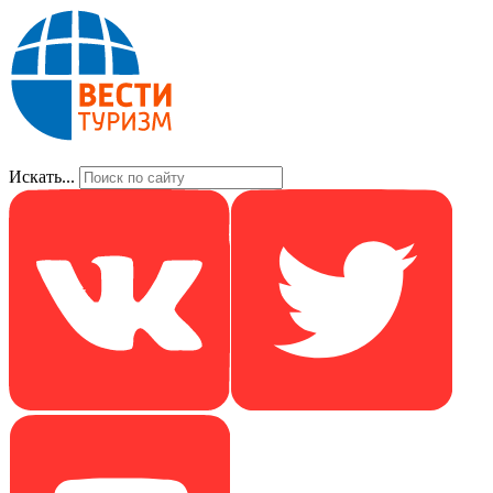
Искать...