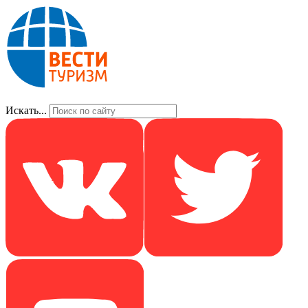
Искать...