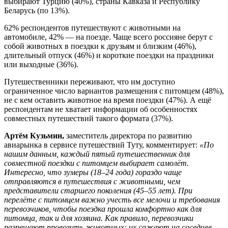
выбирают Турцию (40%), страны Кавказа и Республику
Беларусь (по 13%).
62% респондентов путешествуют с животными на
автомобиле, 42% — на поезде. Чаще всего россияне берут с
собой животных в поездки к друзьям и близким (46%),
длительный отпуск (46%) и короткие поездки на праздники
или выходные (36%).
Путешественники переживают, что им доступно
ограниченное число вариантов размещения с питомцем (48%),
не с кем оставить животное на время поездки (47%). А ещё
респондентам не хватает информации об особенностях
совместных путешествий такого формата (37%).
Артём Кузьмин,
заместитель директора по развитию
авиарынка в сервисе путешествий Туту, комментирует:
«По
нашим данным, каждый пятый путешественник для
совместной поездки с питомцем выбирает самолёт.
Интересно, что зумеры (18–24 года) гораздо чаще
отправляются в путешествия с животными, чем
представители старшего поколения (45–55 лет). При
перелёте с питомцем важно учесть все мелочи и требования
перевозчиков, чтобы поездка прошла комфортно как для
питомца, так и для хозяина. Как правило, перевозчики
разрешают провозить животных: их сажают на соседнее