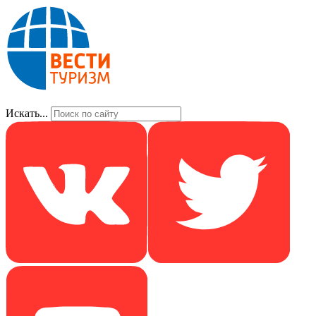
Искать...