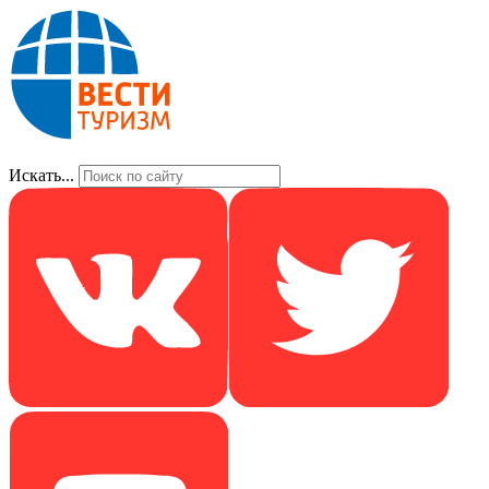
Искать...