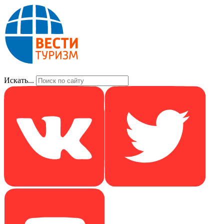
Искать...