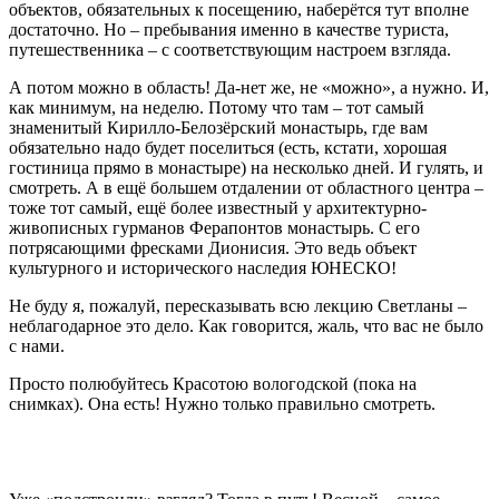
объектов, обязательных к посещению, наберётся тут вполне
достаточно. Но – пребывания именно в качестве туриста,
путешественника – с соответствующим настроем взгляда.
А потом можно в область! Да-нет же, не «можно», а нужно. И,
как минимум, на неделю. Потому что там – тот самый
знаменитый Кирилло-Белозёрский монастырь, где вам
обязательно надо будет поселиться (есть, кстати, хорошая
гостиница прямо в монастыре) на несколько дней. И гулять, и
смотреть. А в ещё большем отдалении от областного центра –
тоже тот самый, ещё более известный у архитектурно-
живописных гурманов Ферапонтов монастырь. С его
потрясающими фресками Дионисия. Это ведь объект
культурного и исторического наследия ЮНЕСКО!
Не буду я, пожалуй, пересказывать всю лекцию Светланы –
неблагодарное это дело. Как говорится, жаль, что вас не было
с нами.
Просто полюбуйтесь Красотою вологодской (пока на
снимках). Она есть! Нужно только правильно смотреть.