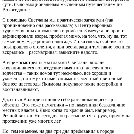
сути, было эмоциональным мысленным путешествием по
Вологодчине.
С помощью Светланы мы практически заглянули (так
проникновенно она рассказывала) в Центр народных
художественных промыслов и ремёсел. Замечу: а не просто
зафиксировали взоры, пробегая мимо, на том, что, ну да, тот
самый дом, «где резной палисад». И оказалось, особняк-то –
позапрошлого столетия, а при реставрации там такие росписи
вскрылись – рассматривая, зависните надолго.
А ещё «осмотрели» мы глазами Светланы вполне
сохранившиеся вологодские памятники деревянного
зодчества – таких домов тут несколько, все хороши и
ухожены, потому что ими занимается местный цветочный
бизнес: цветоводы Якимовы покупают такие постройки и
восстанавливают.
Да, есть в Вологде и вполне себе разваливающиеся арт-
объекты. Это тоже памятники – но памятники безразличию
местных властей. Явно когда-то красив был, например,
Речной вокзал. Но сегодня он рассыпается в труху, причём на
протяжении уже многих лет.
Но, тем не менее, на два-три дня пребывания в городе