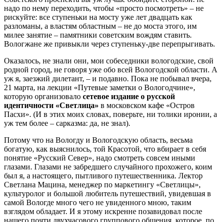
надо по нему переходить, чтобы «просто посмотреть» – не
рискуйте: все ступеньки на мосту уже лет двадцать как
разломаны, а властям областным – не до моста этого, им
милее занятие – памятники советским вождям ставить.
Вологжане же привыкли через ступеньку-две перепрыгивать.
Оказалось, не знали они, мои собеседники вологодские, свой
родной город, не говоря уже обо всей Вологодской области. А
уж я, заезжий дилетант, – и подавно. Пока не побывал вчера,
21 марта, на лекции «Путевые заметки о Вологодчине»,
которую организовало
сетевое издание о русской
идентичности «Светлица»
в московском кафе «Остров
Пасхи». (И в этих моих словах, поверьте, ни толики иронии, а
уж тем более – сарказма: да, не знал).
Потому что на Вологду и Вологодскую область, весьма
богатую, как выяснилось, той Красотой, что вбирает в себя
понятие «Русский Север», надо смотреть совсем иными
глазами. Глазами не забредшего случайного прохожего, коим
был я, а настоящего, пытливого путешественника. Лектор
Светлана Мацина, менеджер по маркетингу «Светлицы»,
культуролог и большой любитель путешествий, увидевшая в
самой Вологде много чего не увиденного мною, таким
взглядом обладает. И я этому искренне позавидовал после
нашего почти двухчасового группового общения, которое, по