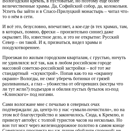
Вологодский кремль, в пустоватые, но поэтому ещё более
величественные храмы. Да, Софийский собор, да, колокольня.
Успеть бы зайти и в Спасо-Прилуцкий монастырь – читал что-
то о нём в сети.
И всё это, безусловно, впечатляет, а кое-где (в тех храмах, там,
в которых, помню, фрески – пронзительно синие) даже
окрыляет. Но, известное дело, и это не открытие: Русский
Север – он такой. И я, признаться, видел храмы и
поодухотвореннее.
Проезжая по жилым городским кварталам, с грустью, ничуть
не удивлялся: всё так, как в любом российском городе
массовой советско-российской застройки – всё тот же
стандартный «скукострой». Попав как-то на «окраину
окраин» Вологды, не смог уберечь ботинки от грязей
разливанных, а глаз – убожества от обгоревших (костры что
ли тут жгли?) подъездов и обилия пустых бутылок из-под
«Клинского» под ногами.
Сами вологжане мне с печалью в северных очах
подтверждали: да, центр-то у нас «умыли-почистили», но на
этом всё благоустройство и закончилось. Сюда, к Кремлю, и
привезут автобус с толпой туристов часов на несколько. Но
вон тот мост через железнодорожное полотно в самом конце
Советского проспекта вы уж лучше обойдите стороной: не