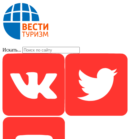
Искать...