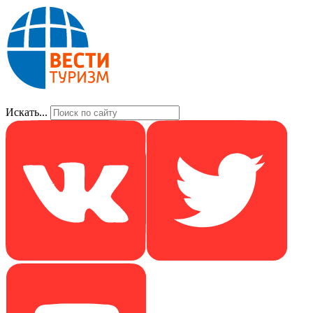
Искать...