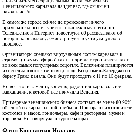
анонсируется его официальным порталом: «Магия
Венецианского карнавала найдет вас, где бы вы ни
находились!»
В самом же городе сейчас не происходит ничего
примечательного, и туристов по-прежнему почти нет.
Телевидение и Интернет повествуют об рассказывают об
истории карнавалов, демонстрируют то, что уже ушло в
прошлое.
Организаторы обещают виртуальным гостям карнавала 8
стримов (прямых эфиров) как на портале мероприятия, так и
во всех самых популярных соцсетях. Включения планируются
из венецианского казино во дворце Вендрамин-Калерджи на
берегу Гранд-канала. Они будут проходить с 11 по 16 февраля.
Но всё это не заменит, конечно, радостной карнавальной
вакханалии, к которой нас приучила Венеция.
Примерные венецианского бизнеса составят не менее 80-90%
обычной их карнавальной прибыли. Прогорают изготовители
костюмов и масок, гондольеры, кафе и рестораны, музеи и
торговля. Не говоря уже о туроператорах.
Фото: Константин Исааков