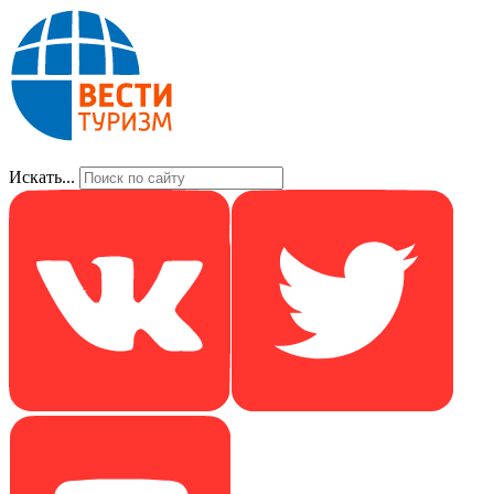
Искать...