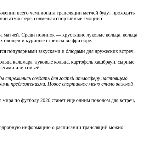
тяжении всего чемпионата трансляции матчей будут проходить
тной атмосфере, совмещая спортивные эмоции с
а матчей. Среди новинок — хрустящие луковые кольца, кольца
жих овощей и куриные стрипсы во фритюре.
ся популярными закусками и блюдами для дружеских встреч.
ольца кальмара, луковые кольца, картофель хашбраун, сырные
легами или семьей.
Мы стремились создать для гостей атмосферу настоящего
скими предложениями. Новое спортивное меню стало важной
 мира по футболу 2026 станет еще одним поводом для встреч,
. Подробную информацию о расписании трансляций можно