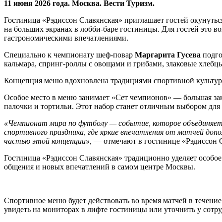
11 июня 2026 года. Москва. Вести Туризм.
Гостиница «Рэдиссон Славянская» приглашает гостей окунуться
на больших экранах в лобби-баре гостиницы. Для гостей это 
гастрономическими впечатлениями.
Специально к чемпионату шеф-повар
Маргарита Гусева
подго
кальмара, спринг-роллы с овощами и грибами, злаковые хлебц
Концепция меню вдохновлена традициями спортивной культуры
Особое место в меню занимает «Сет чемпионов» — большая заку
палочки и тортильи. Этот набор станет отличным выбором для т
«Чемпионат мира по футболу — событие, которое объединяет 
спортивного праздника, где яркие впечатления от матчей до
частью этой концепции»,
— отмечают в гостинице «Рэдиссон 
Гостиница «Рэдиссон Славянская» традиционно уделяет особое
общения и новых впечатлений в самом центре Москвы.
Спортивное меню будет действовать во время матчей в течен
увидеть на мониторах в лифте гостиницы или уточнить у сотру