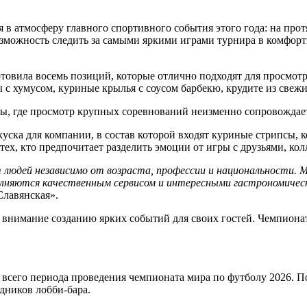
 в атмосферу главного спортивного события этого года: на про
возможность следить за самыми яркими играми турнира в комфор
товила восемь позиций, которые отлично подходят для просмотр
ы с хумусом, куриные крылья с соусом барбекю, крудите из све
, где просмотр крупных соревнований неизменно сопровождает
ска для компании, в состав которой входят куриные стрипсы, к
ех, кто предпочитает разделить эмоции от игры с друзьями, кол
людей независимо от возраста, профессии и национальности. 
полняются качественным сервисом и интересными гастрономиче
Славянская».
 внимание созданию ярких событий для своих гостей. Чемпионат
ие всего периода проведения чемпионата мира по футболу 2026
дников лобби-бара.