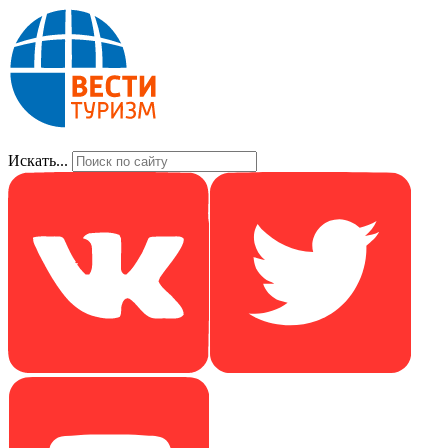
Искать...