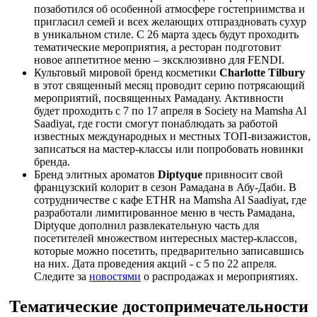
позаботился об особенной атмосфере гостеприимства и
пригласил семей и всех желающих отпраздновать сухур
в уникальном стиле. С 26 марта здесь будут проходить
тематические мероприятия, а ресторан подготовит
новое аппетитное меню – эксклюзивно для FENDI.
Культовый мировой бренд косметики
Charlotte Tilbury
в этот священный месяц проводит серию потрясающий
мероприятий, посвященных Рамадану. Активности
будет проходить с 7 по 17 апреля в Society на Mamsha Al
Saadiyat, где гости смогут понаблюдать за работой
известных международных и местных ТОП-визажистов,
записаться на мастер-классы или попробовать новинки
бренда.
Бренд элитных ароматов
Diptyque
привносит свой
французский колорит в сезон Рамадана в Абу-Даби. В
сотрудничестве с кафе ETHR на Mamsha Al Saadiyat, где
разработали лимитированное меню в честь Рамадана,
Diptyque дополнил развлекательную часть для
посетителей множеством интересных мастер-классов,
которые можно посетить, предварительно записавшись
на них. Дата проведения акций - с 5 по 22 апреля.
Следите за
новостями
о распродажах и мероприятиях.
Тематические достопримечательности