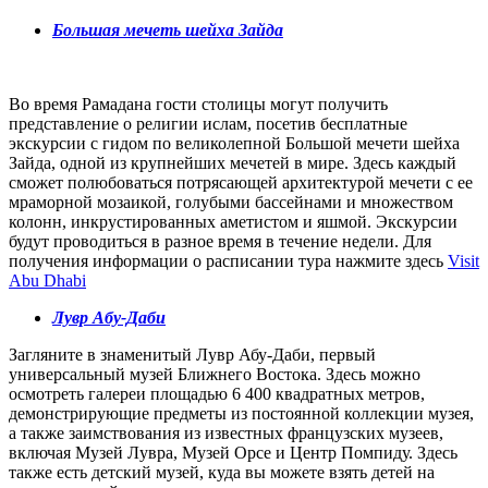
Большая мечеть шейха Зайда
Во время Рамадана гости столицы могут получить
представление о религии ислам, посетив бесплатные
экскурсии с гидом по великолепной Большой мечети шейха
Зайда, одной из крупнейших мечетей в мире. Здесь каждый
сможет полюбоваться потрясающей архитектурой мечети с ее
мраморной мозаикой, голубыми бассейнами и множеством
колонн, инкрустированных аметистом и яшмой. Экскурсии
будут проводиться в разное время в течение недели. Для
получения информации о расписании тура нажмите здесь
Visit
Abu Dhabi
Лувр Абу-Даби
Загляните в знаменитый Лувр Абу-Даби, первый
универсальный музей Ближнего Востока. Здесь можно
осмотреть галереи площадью 6 400 квадратных метров,
демонстрирующие предметы из постоянной коллекции музея,
а также заимствования из известных французских музеев,
включая Музей Лувра, Музей Орсе и Центр Помпиду. Здесь
также есть детский музей, куда вы можете взять детей на