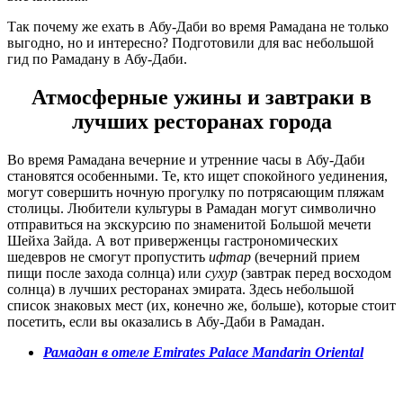
Так почему же ехать в Абу-Даби во время Рамадана не только
выгодно, но и интересно? Подготовили для вас небольшой
гид по Рамадану в Абу-Даби.
Атмосферные ужины и завтраки в
лучших ресторанах города
Во время Рамадана вечерние и утренние часы в Абу-Даби
становятся особенными. Те, кто ищет спокойного уединения,
могут совершить ночную прогулку по потрясающим пляжам
столицы. Любители культуры в Рамадан могут символично
отправиться на экскурсию по знаменитой Большой мечети
Шейха Зайда. А вот приверженцы гастрономических
шедевров не смогут пропустить
ифтар
(вечерний прием
пищи после захода солнца) или
сухур
(завтрак перед восходом
солнца) в лучших ресторанах эмирата. Здесь небольшой
список знаковых мест (их, конечно же, больше), которые стоит
посетить, если вы оказались в Абу-Даби в Рамадан.
Рамадан
в
отеле
Emirates Palace Mandarin Oriental