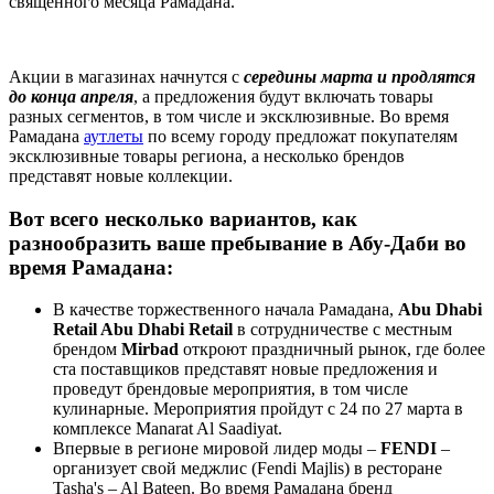
священного месяца Рамадана.
Акции в магазинах начнутся с
середины марта и продлятся
до конца апреля
, а предложения будут включать товары
разных сегментов, в том числе и эксклюзивные. Во время
Рамадана
аутлеты
по всему городу предложат покупателям
эксклюзивные товары региона, а несколько брендов
представят новые коллекции.
Вот всего несколько вариантов, как
разнообразить ваше пребывание в Абу-Даби во
время Рамадана:
В качестве торжественного начала Рамадана,
Abu Dhabi
Retail Abu Dhabi Retail
в сотрудничестве с местным
брендом
Mirbad
откроют праздничный рынок, где более
ста поставщиков представят новые предложения и
проведут брендовые мероприятия, в том числе
кулинарные. Мероприятия пройдут с 24 по 27 марта в
комплексе Manarat Al Saadiyat.
Впервые в регионе мировой лидер моды –
FENDI
–
организует свой меджлис (Fendi Majlis) в ресторане
Tasha's – Al Bateen. Во время Рамадана бренд