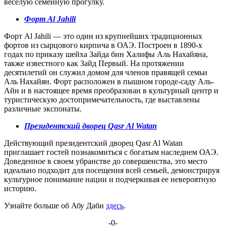
веселую семейную прогулку.
Форт Al Jahili
Форт Al Jahili — это один из крупнейших традиционных
фортов из сырцового кирпича в ОАЭ. Построен в 1890-х
годах по приказу шейха Зайда бин Халифы Аль Нахайяна,
также известного как Зайд Первый. На протяжении
десятилетий он служил домом для членов правящей семьи
Аль Нахайян. Форт расположен в пышном городе-саду Аль-
Айн и в настоящее время преобразован в культурный центр и
туристическую достопримечательность, где выставлены
различные экспонаты.
Президентский дворец
Q
asr
Al
Watan
Действующий президентский дворец Qasr Al Watan
приглашает гостей познакомиться с богатым наследием ОАЭ.
Доведенное в своем убранстве до совершенства, это место
идеально подходит для посещения всей семьей, демонстрируя
культурное понимание нации и подчеркивая ее невероятную
историю.
Узнайте больше об Абу Даби
здесь
.
-0-