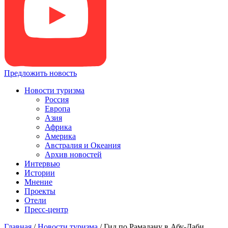
Предложить новость
Новости туризма
Россия
Европа
Азия
Африка
Америка
Австралия и Океания
Архив новостей
Интервью
Истории
Мнение
Проекты
Отели
Пресс-центр
Главная
/
Новости туризма
/
Гид по Рамадану в Абу-Даби,