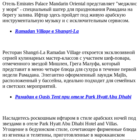
Отель Emirates Palace Mandarin Oriental представляет "меджлис
у моря" - специальный шатер для празднования Рамадана на
берегу залива. Ифтар здесь пройдет под живую арабскую
инструментальную музыку и с исключительным сервисом.
R
amadan Village в Shangri-La
Ресторан Shangri-La Ramadan Village откроется эксклюзивной
серией кулинарных мастер-классов с участием шеф-повара,
отмеченного звездой Мишлен, Грега Малуфа, который
представит в меню четыре блюда для сухура в течение первой
недели Рамадана. Элегантно оформленный лаундж Majlis,
расположенный у бассейна, идеально подходит для семейных
и светских мероприятий.
Рамадан в Oasis Tent при отеле Park Hyatt Abu Dhabi
Насладитесь роскошным ифтаром в стиле арабских ночей под
звездами в отеле Park Hyatt Abu Dhabi Hotel and Villas.
Угощение в бедуинском стиле, сочетающее фирменные блюда
из ягненка и телятины, приготовленные в марокканском