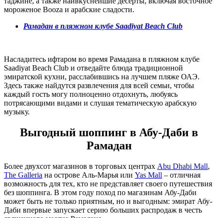
таджине, а также наивкуснейшие десерты, включая восточное
мороженое Booza и арабские сладости.
Рамадан в пляжном клубе
Saadiyat
Beach
Club
Насладитесь ифтаром во время Рамадана в пляжном клубе
Saadiyat Beach Club и отведайте блюда традиционной
эмиратской кухни, расслабившись на лучшем пляже ОАЭ.
Здесь также найдутся развлечения для всей семьи, чтобы
каждый гость могу полноценно отдохнуть, любуясь
потрясающими видами и слушая тематическую арабскую
музыку.
Выгодный шоппинг в Абу-Даби в
Рамадан
Более двухсот магазинов в торговых центрах
Abu Dhabi Mall
,
The Galleria
на острове Аль-Марья или
Yas Mall
– отличная
возможность для тех, кто не представляет своего путешествия
без шоппинга. В этом году поход по магазинам Абу-Даби
может быть не только приятным, но и выгодным: эмират Абу-
Даби впервые запускает серию больших распродаж в честь