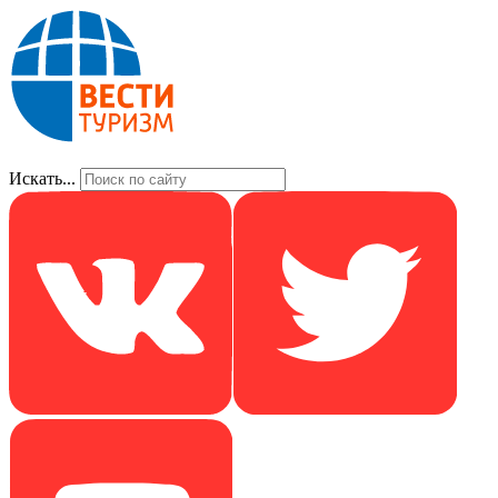
Искать...