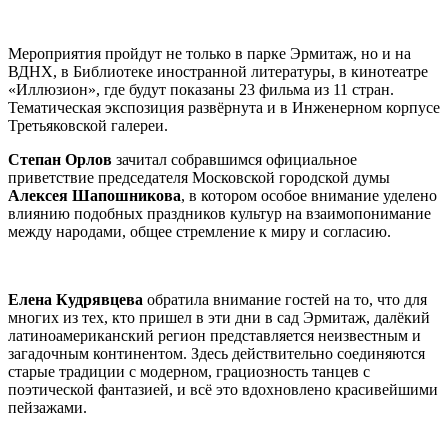
Мероприятия пройдут не только в парке Эрмитаж, но и на
ВДНХ, в Библиотеке иностранной литературы, в кинотеатре
«Иллюзион», где будут показаны 23 фильма из 11 стран.
Тематическая экспозиция развёрнута и в Инженерном корпусе
Третьяковской галереи.
Степан Орлов
зачитал собравшимся официальное
приветствие председателя Московской городской думы
Алексея Шапошникова
, в котором особое внимание уделено
влиянию подобных праздников культур на взаимопонимание
между народами, общее стремление к миру и согласию.
Елена Кудрявцева
обратила внимание гостей на то, что для
многих из тех, кто пришел в эти дни в сад Эрмитаж, далёкий
латиноамериканский регион представляется неизвестным и
загадочным континентом. Здесь действительно соединяются
старые традиции с модерном, грациозность танцев с
поэтической фантазией, и всё это вдохновлено красивейшими
пейзажами.