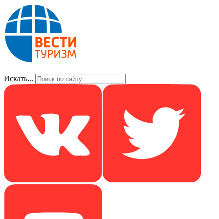
Искать...