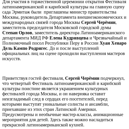
Для участия в торжественной церемонии открытия Фестиваля
латиноамериканской и карибской культуры на главную сцену
сада Эрмитаж были приглашены министр правительства
Москвы, руководитель Департамента внешнеэкономических и
международных связей города Москвы
Сергей Черёмин
,
заместитель председателя Московской городской думы
Степан Орлов
, заместитель директора Латиноамериканского
департамента МИД РФ
Елена Кудрявцева
и Чрезвычайный и
Полномочный посол Республики Перу в России
Хуан Хенаро
Дель Кампо Родригес
. До и после выступлений
официальных лиц на сцене проходили выступления мастеров
искусств.
Приветствуя гостей фестиваля,
Сергей Черёмин
подчеркнул,
что четвертый Фестиваль латиноамериканской и карибской
культуры поистине является украшением культурных
фестивалей города Москвы, и он наверняка оставит
неизгладимый след в сердцах его посетителей, перед
которыми выступят уникальные солисты и ансамбли,
приехавшие из этих стран Латинской Америки.
Предусмотрены и необычные мастер-классы, анимационные
мероприятия для детей. Здесь также можно насладиться
прекрасной латиноамериканской кухней.