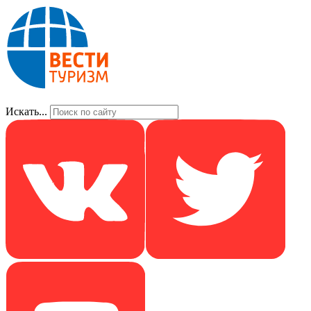
Искать...