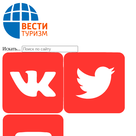
Искать...