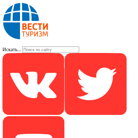
Искать...