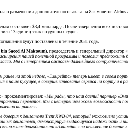
а о размещении дополнительного заказа на 8 самолетов Airbus 
енам составляет $3,4 миллиарда. После завершения всех постав
чила 13 единиц этих воздушных судов.
оглашения будут поставлены в течение 2031 года.
bin Saeed Al Maktoum),
председатель и генеральный директор
«
расширения нашей полетной программы и позволил предложить б
ласса. Мы с нетерпением ожидаем дальнейшего сотрудничества 
м ранее на этой неделе,
«
Эмирейтс
»
теперь имеет в своем порт
в наше будущее, в совершенствование сервиса на борту и в раз
с» прокомментировал:
«Мы рады, что наш давний партнер
«
Эми
истральных перелетов. Мы с нетерпением ждем возможности 
олетов на рынке»
.
доверия к двигателю Trent XWB-84, который эксклюзивно устан
ионных двигателей, демонстрируя выдающуюся надежность и низ
Мы выражаем благодарность
«
Эмирейтс
»
за неизменное доверие 