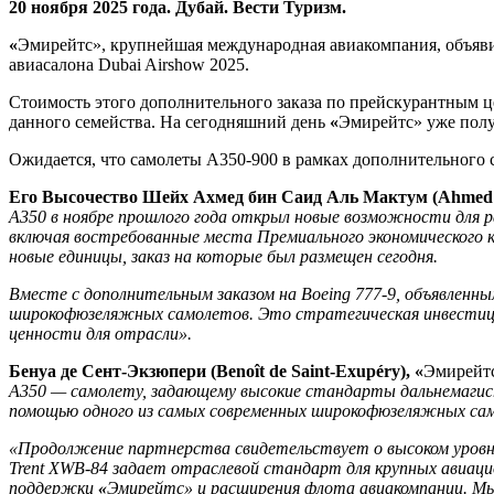
20 ноября 2025 г
ода
.
Дубай. Вести Туризм.
«
Эмирейтс», крупнейшая международная авиакомпания, объявил
авиасалона Dubai Airshow 2025.
Стоимость этого дополнительного заказа по прейскурантным ц
данного семейства. На сегодняшний день
«
Эмирейтс» уже полу
Ожидается, что самолеты A350-900 в рамках дополнительного с
Его Высочество Шейх Ахмед бин Саид Аль Мактум (Ahmed 
A350 в ноябре прошлого года открыл новые возможности для 
включая востребованные места Премиального экономического к
новые единицы, заказ на которые был размещен сегодня.
Вместе с дополнительным заказом на Boeing 777-9, объявленны
широкофюзеляжных самолетов. Это стратегическая инвестиция 
ценности для отрасли»
.
Бенуа де Сент-Экзюпери (Benoît de Saint-Exupéry),
«
Эмирейт
A350 — самолету, задающему высокие стандарты дальнемаг
помощью одного из самых современных широкофюзеляжных сам
«Продолжение партнерства свидетельствует о высоком уровне 
Trent XWB-84 задает отраслевой стандарт для крупных авиац
поддержки
«
Эмирейтс
»
и расширения флота авиакомпании. 