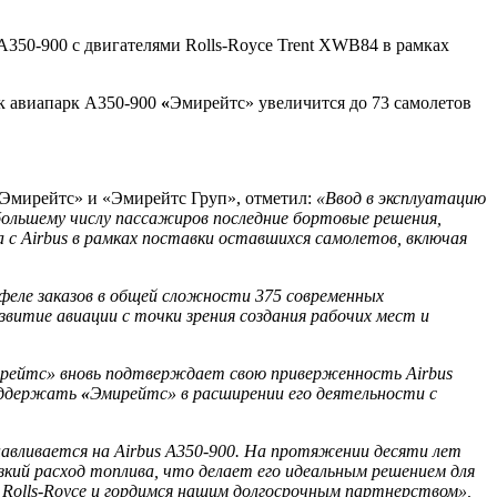
A350-900 с двигателями Rolls-Royce Trent XWB84 в рамках
ок авиапарк A350-900
«
Эмирейтс» увеличится до 73 самолетов
Эмирейтс» и «Эмирейтс Груп», отметил:
«Ввод в эксплуатацию
ольшему числу пассажиров последние бортовые решения,
с Airbus в рамках поставки оставшихся самолетов, включая
феле заказов в общей сложности 375 современных
витие авиации с точки зрения создания рабочих мест и
рейтс
»
вновь подтверждает свою приверженность Airbus
поддержать
«
Эмирейтс
»
в расширении его деятельности с
авливается на Airbus A350-900. На протяжении десяти лет
кий расход топлива, что делает его идеальным решением для
к Rolls-Royce и гордимся нашим долгосрочным партнерством»,