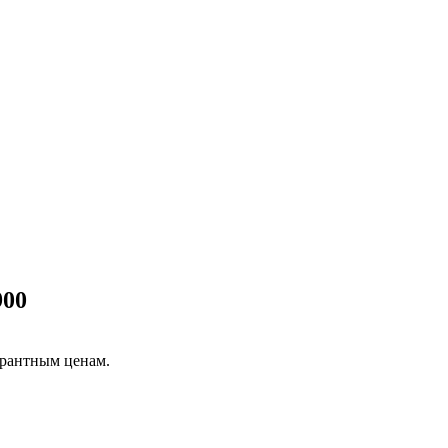
900
урантным ценам.