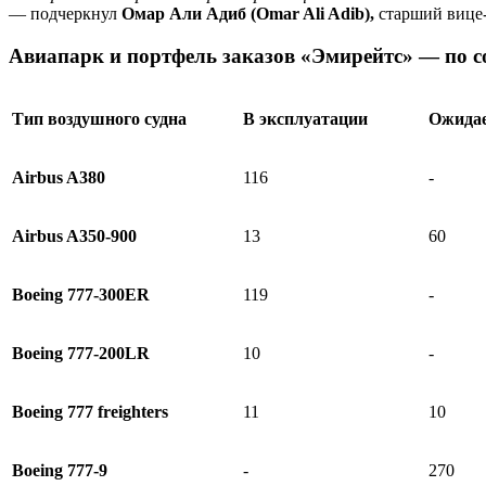
— подчеркнул
Омар Али Адиб (Omar Ali Adib),
старший вице-
Авиапарк и портфель заказов
«
Эмирейтс» — по с
Тип воздушного судна
В эксплуатации
Ожидае
Airbus A380
116
-
Airbus A350-900
13
60
Boeing 777-300ER
119
-
Boeing 777-200LR
10
-
Boeing 777 freighters
11
10
Boeing 777-9
-
270