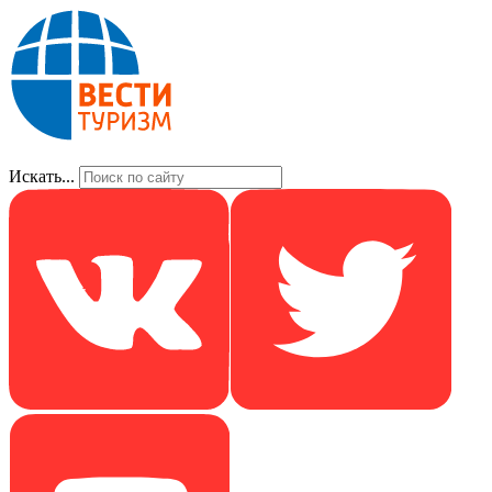
Искать...