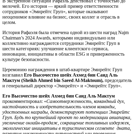
В экстренной ситуации Рафаэль действовал с точностью до
мелочей. Его история — яркий пример ответственности
сотрудников «Эмирейтс Груп», которые оказывают
неоценимое влияние на бизнес, своих коллег и отрасль в
целом.
История Рафаэля была отмечена одной из шести наград Najm
Chairman’s 2024 Awards, которыми индивидуально или
коллективно награждаются сотрудники Эмирейтс Груп в
шести категориях: улучшение клиентского сервиса,
инновации, инициативы в области ESG и приверженность
культуре безопасности.
Церемонию награждения в штаб-квартире Эмирейтс Груп
возглавил
Его Высочество шейх Ахмед бин Саид Аль
Мактум (Sheikh Ahmed bin Saeed Al-Maktoum),
председатель
и генеральный директор «Эмирейтс» и «Эмирейтс Груп».
Его Высочество шейх Ахмед бин Саид Аль Мактум
прокомментировал: «
Самоотверженность, командный дух,
настойчивость и изобретательность членов команды,
удостоенных награды, демонстрируют потенциал Эмирейтс
Груп. Будь то крупнейший проект по модернизации авиапарка,
увеличение онлайн-продаж, сокращение топливных издержек,
экологические инициативы в туристическом сегменте дната,
развитие инклюзивности путешествий или проявление