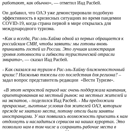
работают
,
как обычно
», — отметил Иад Расбей.
Он добавил, что ОАЭ уже демонстрировали подобную
эффективность в кризисных ситуациях во время пандемии
COVID-19, когда страна первой в мире открылась для
международного туризма.
«
Как
и всегда
,
Рас
-
эль
-
Хайма
одной
из
первых
обращается
к
российским
СМИ
,
чтобы
заявить
:
мы
готовы
вновь
принимать
гостей
из
России
.
Это
лучшая
иллюстрация
уровня
готовности
и
гибкости
туристической
отрасли
эмирата
», — сказал Иад Расбей.
- Как сказался на туризм в Рас-эль-Хайму ближневосточный
кризис? Насколько тяжелы его последствия для региона?
–
задал вопрос представитель редакции «Вести Туризм».
«В этот непростой период нас очень поддержала кампания,
ориентированная на местный рынок: на местных жителей и
на экспатов
, - поделился Иад Расбей. -
М
ы предложили
прекрасные, льготные условия для жителей ОАЭ, которым
прежде не хватало места, потому отели были заняты
иностранцами. У них появилась возможность приехать к нам
отдохнуть и насладиться сервисом на наших курортах. Это
позволило нам в том числе и сохранить рабочие места в