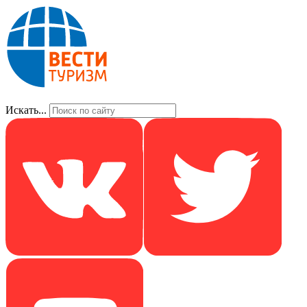
Искать...