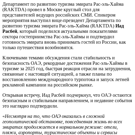
Департамент по развитию туризма эмирата Рас-эль-Хайма
(RAKTDA) провел в Москве круглый стол для
представителей ведущих российских СМИ. Спикером
мероприятия выступил вице-президент Департамента по
развитию туризма эмирата Рас-эль-Хайма (RAKTDA)
Иад
Расбей
, который поделился актуальными показателями
сектора гостеприимства Рас-эль-Хаймы и подтвердил
готовность эмирата вновь принимать гостей из России, как
только путешествия возобновятся.
Ключевыми темами обсуждения стали стабильность и
безопасность ОАЭ, рекордные достижения Рас-эль-Хаймы в
туризме за 2025 год, быстрая реакция отрасли на затруднения,
связанные с настоящей ситуацией, а также планы по
восстановлению международного турпотока и запуск летней
рекламной кампании на российском рынке.
Открывая встречу, Иад Расбей подчеркнул, что ОАЭ остаются
безопасным и стабильным направлением, и недавние события
это наглядно подтвердили.
«
Несмотря
на
то,
что
ОАЭ
оказались
в
сложной
геополитической
обстановке
,
повседневная
жизнь
во
всех
эмиратах
продолжается
в
нормальном режиме
:
отели
,
пляжи
,
аэропорты
,
туристические
объекты
и
сервисы