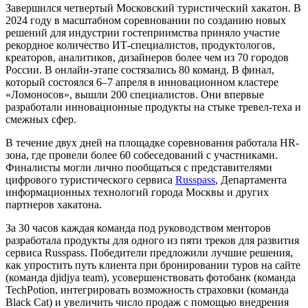
Завершился четвертый Московский туристический хакатон. В
2024 году в масштабном соревновании по созданию новых
решений для индустрии гостеприимства приняло участие
рекордное количество ИТ-специалистов, продуктологов,
креаторов, аналитиков, дизайнеров более чем из 70 городов
России. В онлайн-этапе состязались 80 команд. В финал,
который состоялся 6–7 апреля в инновационном кластере
«Ломоносов», вышли 200 специалистов. Они впервые
разработали инновационные продукты на стыке тревел-теха и
смежных сфер.
В течение двух дней на площадке соревнования работала HR-
зона, где провели более 60 собеседований с участниками.
Финалисты могли лично пообщаться с представителями
цифрового туристического сервиса
Russpass
, Департамента
информационных технологий города Москвы и других
партнеров хакатона.
За 30 часов каждая команда под руководством менторов
разработала продукты для одного из пяти треков для развития
сервиса Russpass. Победители предложили лучшие решения,
как упростить путь клиента при бронировании туров на сайте
(команда djidjya team), усовершенствовать фотобанк (команда
TechPotion, интегрировать возможность страховки (команда
Black Cat) и увеличить число продаж с помощью внедрения