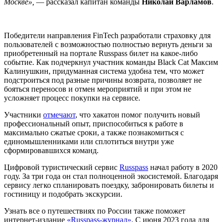
Москве»,
— рассказал капитан команды
Николай Варламов
.
Победители направления FinTech разработали страховку для
пользователей с возможностью полностью вернуть деньги за
приобретенный на портале Russpass билет на какое-либо
событие. Как подчеркнул участник команды Black Cat Максим
Калинушкин, придуманная система удобна тем, что может
подстроиться под разные причины возврата, позволяет не
бояться переносов и отмен мероприятий и при этом не
усложняет процесс покупки на сервисе.
Участники
отмечают
, что хакатон помог получить новый
профессиональный опыт, приспособиться к работе в
максимально сжатые сроки, а также познакомиться с
единомышленниками или сплотиться внутри уже
сформировавшихся команд.
Цифровой туристический сервис
Russpass
начал работу в 2020
году. За три года он стал полноценной экосистемой. Благодаря
сервису легко спланировать поездку, забронировать билеты и
гостиницу и подобрать экскурсии.
Узнать все о путешествиях по России также поможет
интернет-издание
«Russpass-журнал»
. С июня 2023 года для