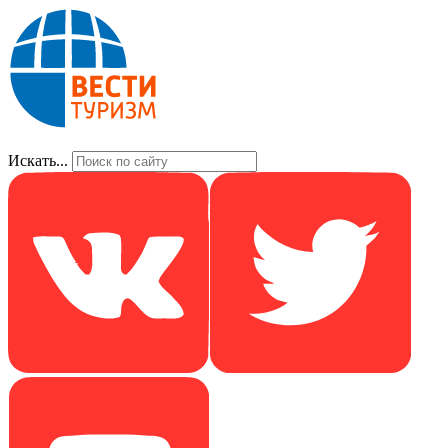
Искать...