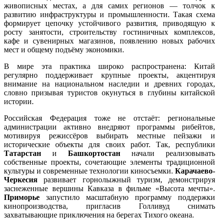
живописных местах, а для самих регионов — толчок к
развитию инфраструктуры и промышленности. Такая схема
формирует цепочку устойчивого развития, приводящую к
росту занятости, строительству гостиничных комплексов,
кафе и сувенирных магазинов, появлению новых рабочих
мест и общему подъёму экономики.
В мире эта практика широко распространена: Китай
регулярно поддерживает крупные проекты, акцентируя
внимание на национальном наследии и древних городах,
словно призывая туристов окунуться в глубины китайской
истории.
Российская Федерация тоже не отстаёт: региональные
администрации активно внедряют программы рибейтов,
мотивируя режиссёров выбирать местные пейзажи и
исторические объекты для своих работ. Так, республики
Татарстан
и
Башкортостан
начали реализовывать
собственные проекты, сочетающие элементы традиционной
культуры и современные технологии киносъемки.
Карачаево-
Черкесия
развивает горнолыжный туризм, демонстрируя
заснеженные вершины Кавказа в фильме «Высота мечты».
Приморье
запустило масштабную программу поддержки
кинопроизводства, пригласив Голливуд снимать
захватывающие приключения на берегах Тихого океана.