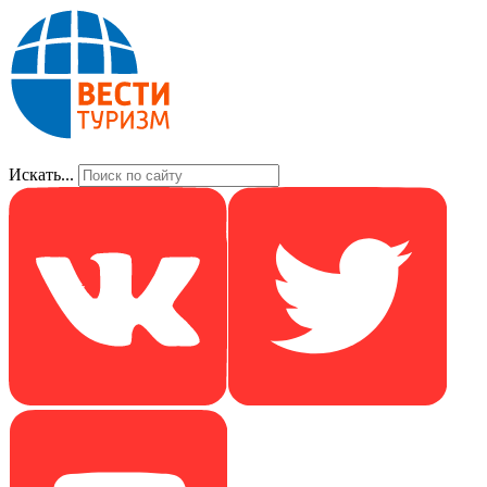
Искать...