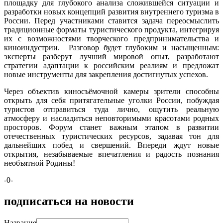
площадку для глубокого анализа сложившейся ситуации и
разработки новых концепций развития внутреннего туризма в
России. Перед участниками ставится задача переосмыслить
традиционные форматы туристического продукта, интегрируя
их с возможностями творческого предпринимательства и
киноиндустрии. Разговор будет глубоким и насыщенным:
эксперты разберут лучший мировой опыт, разработают
стратегии адаптации к российским реалиям и предложат
новые инструменты для закрепления достигнутых успехов.
Через объектив киносъёмочной камеры зрители способны
открыть для себя притягательные уголки России, побуждая
туристов отправиться туда лично, ощутить реальную
атмосферу и насладиться неповторимыми красотами родных
просторов. Форум станет важным этапом в развитии
отечественных туристических ресурсов, задавая тон для
дальнейших побед и свершений. Впереди ждут новые
открытия, незабываемые впечатления и радость познания
необъятной Родины!
-0-
подписаться на новости
Название