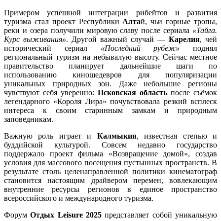
Примером успешной интеграции рибейтов и развития
туризма стал проект Республики
Алта
й, чьи горные тропы,
реки и озера получили мировую славу после сериала
«Тайга.
Курс выживания»
. Другой важный случай —
Карелия
, чей
исторический сериал
«Последний рубеж»
поднял
региональный туризм на небывалую высоту. Сейчас местное
правительство планирует дальнейшие шаги по
использованию киношедевров для популяризации
уникальных природных зон. Даже небольшие регионы
чувствуют себя уверенно:
Псковская область
после съёмок
легендарного «Короля Лира» почувствовала резкий всплеск
интереса к своим старинным замкам и природным
заповедникам.
Важную роль играет и
Калмыкия
, известная степью и
буддийской культурой. Совсем недавно государство
поддержало проект фильма «Возвращение домой», создав
условия для массового посещения пустынных пространств. В
результате столь целенаправленной политики кинематограф
становится настоящим драйвером перемен, вовлекающим
внутренние ресурсы регионов в единое пространство
всероссийского и международного туризма.
Форум
Отдых Leisure 2025
представляет собой уникальную