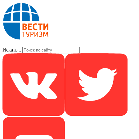
Искать...