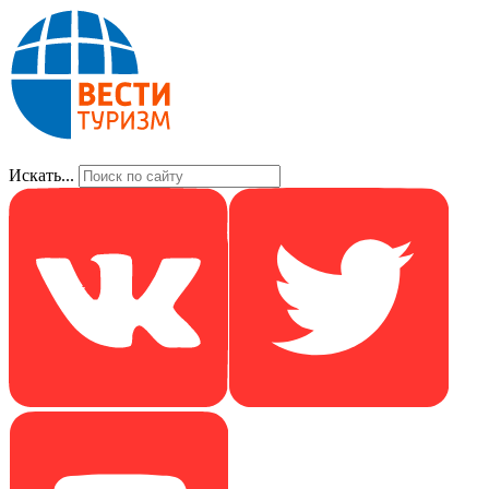
Искать...