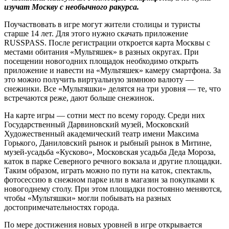
изучат Москву с необычного ракурса.
Поучаствовать в игре могут жители столицы и туристы
старше 14 лет. Для этого нужно скачать приложение
RUSSPASS. После регистрации откроется карта Москвы с
местами обитания «Мультяшек» в разных округах. При
посещении новогодних площадок необходимо открыть
приложение и навести на «Мультяшек» камеру смартфона. За
это можно получить виртуальную зимнюю валюту —
снежинки. Все «Мультяшки» делятся на три уровня — те, что
встречаются реже, дают больше снежинок.
На карте игры — сотни мест по всему городу. Среди них
Государственный Дарвиновский музей, Московский
Художественный академический театр имени Максима
Горького, Даниловский рынок и рыбный рынок в Митине,
музей-усадьба «Кусково», Московская усадьба Деда Мороза,
каток в парке Северного речного вокзала и другие площадки.
Таким образом, играть можно по пути на каток, спектакль,
фотосессию в снежном парке или в магазин за покупками к
новогоднему столу. При этом площадки постоянно меняются,
чтобы «Мультяшки» могли побывать на разных
достопримечательностях города.
По мере достижения новых уровней в игре открывается