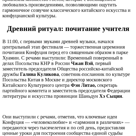
любовались произведениями, позволяющими ощутить
гармоничное созвучие классического китайского искусства и
конфуцианской культуры.
Древний ритуал: почитание учителя
В 11:00, с первыми звуками древней музыки, начался
центральный этап фестиваля — торжественная церемония
почитания Конфуция перед его священным образом в парке
Хуамин. С речами выступили: Временный поверенный в
делах Посольства КНР в России
Чжан Вэй
, первый
заместитель председателя Общества российско-китайской
дружбы
Галина Куликова
, советник-посланник по культуре
Посольства Китая в Москве и директор московского
Китайского Культурного центра
Фэн Литао,
секретарь
партийного комитета и заместитель председателя Федерации
литературы и искусства провинции Шаньдун
Хэ Сыцин
.
Они выступили с речами, отметив, что ключевые идеи
Конфуция — «человеколюбие» и «гармония в различиях» —
передаются через тысячелетия и по сей день, предоставляя
ценные уроки для построения сообщества единой судьбы