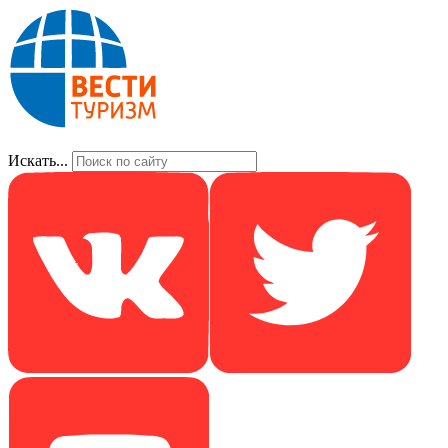
Искать...