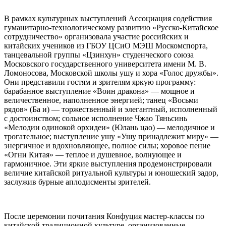
В рамках культурных выступлений Ассоциация содействия
гуманитарно-технологическому развитию «Русско-Китайское
сотрудничество» организовала участие российских и
китайских учеников из ГБОУ ЦСиО МЭШ Москомспорта,
танцевальной группы «Цзинхун» студенческого союза
Московского государственного университета имени М. В.
Ломоносова, Московской школы ушу и хора «Голос дружбы».
Они представили гостям и зрителям яркую программу:
барабанное выступление «Воин дракона» — мощное и
величественное, наполненное энергией; танец «Восьми
рядов» (Ба и) — торжественный и элегантный, исполненный
с достоинством; сольное исполнение Чжао Тяньсинь
«Мелодии одинокой орхидеи» (Юлань цао) — мелодичное и
трогательное; выступление ушу «Ушу принадлежит миру» —
энергичное и вдохновляющее, полное силы; хоровое пение
«Огни Китая» — теплое и душевное, волнующее и
гармоничное. Эти яркие выступления продемонстрировали
величие китайской ритуальной культуры и юношеский задор,
заслужив бурные аплодисменты зрителей.
После церемонии почитания Конфуция мастер-классы по
китайской традиционной культуре, организованные