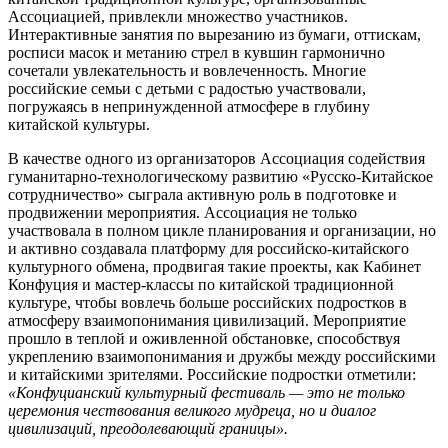
Ассоциацией, привлекли множество участников.
Интерактивные занятия по вырезанию из бумаги, оттискам,
росписи масок и метанию стрел в кувшин гармонично
сочетали увлекательность и вовлеченность. Многие
российские семьи с детьми с радостью участвовали,
погружаясь в непринужденной атмосфере в глубину
китайской культуры.
В качестве одного из организаторов Ассоциация содействия
гуманитарно-технологическому развитию «Русско-Китайское
сотрудничество» сыграла активную роль в подготовке и
продвижении мероприятия. Ассоциация не только
участвовала в полном цикле планирования и организации, но
и активно создавала платформу для российско-китайского
культурного обмена, продвигая такие проекты, как Кабинет
Конфуция и мастер-классы по китайской традиционной
культуре, чтобы вовлечь больше российских подростков в
атмосферу взаимопонимания цивилизаций. Мероприятие
прошло в теплой и оживленной обстановке, способствуя
укреплению взаимопонимания и дружбы между российскими
и китайскими зрителями. Российские подростки отметили:
«Конфуцианский культурный фестиваль — это не только
церемония чествования великого мудреца, но и диалог
цивилизаций, преодолевающий границы».