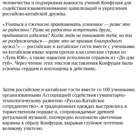
человечества и подчеркивая важность учений Конфуция для
содействия взаимопониманию цивилизаций и укрепления
российско-китайской дружбы.
«Учиться и ежечасно практиковать усвоенное — разве это
не радостно? Разве не радостно встретить друга,
прибывшего издалека? Когда люди не понимают тебя, но ты
не раздражаешься — разве это не признак благородного
мужа?»
— российские и китайские гости вместе с учениками
на китайском языке хором прочли классические строки из
«Лунь Юй», а также нараспев исполнили отрывок из «Ди цзы
гуй». Через чтение этих текстов наставления Конфуция были
усвоены сердцем и воплощены в действиях.
Затем российские и китайские гости вместе со 100 учениками,
организованными Ассоциацией содействия гуманитарно-
технологическому развитию «Русско-Китайское
сотрудничество», в традиционных одеждах выстроились в
торжественном порядке и, сопровождаемые древней
ритуальной музыкой, поочередно возложили цветочные
корзины к образу Конфуция, выражая глубокое почтение
великому учителю.