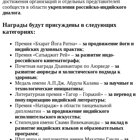
достижения организаций и отдельных представителей
сообществ в области
укрепления российско-индийского
диалога
.
Награды будут присуждены в следующих
категориях:
Премия «Бхарат Йога Ратна» –
за продвижение йоги и
индийских духовных практик
;
Премия «Сатьяджит Рей» –
за развитие индо-
российского кинематографа
;
Почетная награда Дханвантари по Аюрведе –
за
развитие аюрведы и холистического подхода к
здоровью
;
Медаль имени А.П.Дж. Абдула Калама –
за научные и
технологические инициативы
;
Литературная премия «Тагор – Горький» –
за перевод и
популяризацию индийской литературы
;
Премия «Натарадж» в области танцевальной
дипломатии –
за продвижение индийского
исполнительского искусства
;
Стипендия имени Свами Вивекананды –
за вклад в
развитие индийских языков и образовательных
программ
;
Щит мира и дипломатии имени Махатмы Ганди –
за