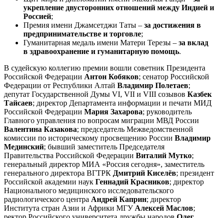
укрепление двусторонних отношений между Индией и
Россией
;
Премия имени Джамсетджи Таты –
за достижения в
предпринимательстве и торговле
;
Гуманитарная медаль имени Матери Терезы –
за вклад
в здравоохранение и гуманитарную помощь
.
В судейскую коллегию премии вошли советник Президента
Российской Федерации
Антон Кобяков
; сенатор Российской
Федерации от Республики Алтай
Владимир Полетаев
;
депутат Государственной Думы VI, VII и VIII созывов
Казбек
Тайсаев
; директор Департамента информации и печати МИД
Российской Федерации
Мария Захарова
; руководитель
Главного управления по вопросам миграции МВД России
Валентина Казакова
; председатель Межведомственной
комиссии по историческому просвещению России
Владимир
Мединский
; бывший заместитель Председателя
Правительства Российской Федерации
Виталий Мутко
;
генеральный директор МИА «Россия сегодня», заместитель
генерального директора ВГТРК
Дмитрий Киселёв
; президент
Российской академии наук
Геннадий Красников
; директор
Национального медицинского исследовательского
радиологического центра
Андрей Каприн
; директор
Института стран Азии и Африки МГУ
Алексей Маслов
;
ректор Российского университета дружбы народов
Олег