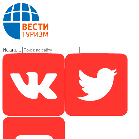
Искать...