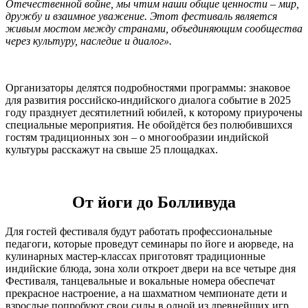
Отечественной войне, мы чтим наши общие ценности – мир,
дружбу и взаимное уважение. Этот фестиваль является
живым мостом между странами, объединяющим сообщества
через культуру, наследие и диалог».
Организаторы делятся подробностями программы: знаковое
для развития российско-индийского диалога событие в 2025
году празднует десятилетний юбилей, к которому приурочены
специальные мероприятия. Не обойдётся без полюбившихся
гостям традиционных зон – о многообразии индийской
культуры расскажут на свыше 25 площадках.
От йоги до Болливуда
Для гостей фестиваля будут работать профессиональные
педагоги, которые проведут семинары по йоге и аюрведе, на
кулинарных мастер-классах приготовят традиционные
индийские блюда, зона холи откроет двери на все четыре дня
Фестиваля, танцевальные и вокальные номера обеспечат
прекрасное настроение, а на шахматном чемпионате дети и
взрослые попробуют свои силы в одной из древнейших игр