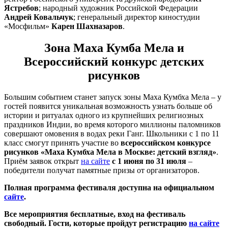
Ястребов
; народный художник Российской Федерации
Андрей Ковальчук
; генеральный директор киностудии
«Мосфильм»
Карен Шахназаров
.
Зона Маха Кумба Мела и
Всероссийский конкурс детских
рисунков
Большим событием станет запуск зоны Маха Кумбха Мела – у
гостей появится уникальная возможность узнать больше об
истории и ритуалах одного из крупнейших религиозных
праздников Индии, во время которого миллионы паломников
совершают омовения в водах реки Ганг. Школьники с 1 по 11
класс смогут принять участие во
всероссийском конкурсе
рисунков «Маха Кумбха Мела в Москве: детский взгляд»
.
Приём заявок открыт
на сайте
с 1 июня по 31 июля
–
победители получат памятные призы от организаторов.
Полная программа фестиваля доступна на официальном
сайте
.
Все мероприятия бесплатные, вход на фестиваль
свободный. Гости, которые пройдут регистрацию
на сайте