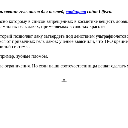
ьзование гель-лаков для ногтей,
сообщает
сайт
Life
.
ru
.
асно которому в список запрещенных в косметике веществ доба
многих гель-лаках, применяемых в салонах красоты.
торый позволяет лаку затвердеть под действием ультрафиолетов
ься от привычных гель-лаков: учёные выяснили, что TPO крайне 
ивной системы.
например, зубные пломбы.
ые ограничения. Но если наши соотечественницы решат сделать
-0-