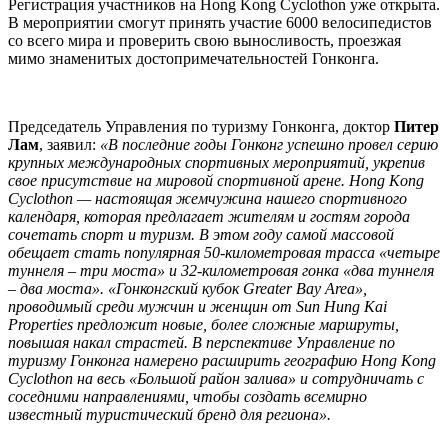
Регистрация участников на Hong Kong Cyclothon уже открыта.
В мероприятии смогут принять участие 6000 велосипедистов
со всего мира и проверить свою выносливость, проезжая
мимо знаменитых достопримечательностей Гонконга.
Председатель Управления по туризму Гонконга, доктор
Питер
Лам
, заявил:
«В последние годы Гонконг успешно провел серию
крупных международных спортивных мероприятий, укрепив
свое присутствие на мировой спортивной арене.
Hong
Kong
Cyclothon
— настоящая жемчужина нашего спортивного
календаря, которая предлагает жителям и гостям города
сочетать спорт и туризм. В этом году самой массовой
обещает стать популярная 50-километровая трасса «четыре
туннеля – три моста» и 32-километровая гонка «два туннеля
– два моста». «Гонконгский кубок
Greater
Bay
Area
»,
проводимый среди мужчин и женщин от
Sun
Hung
Kai
Properties
предложит новые, более сложные маршруты,
повышая накал страстей. В перспективе Управление по
туризму Гонконга намерено расширить географию
Hong
Kong
Cyclothon
на весь «Большой район залива» и сотрудничать с
соседними направлениями, чтобы создать всемирно
известный туристический бренд для региона».