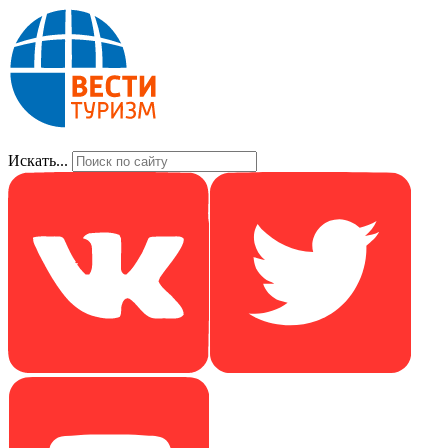
Искать...