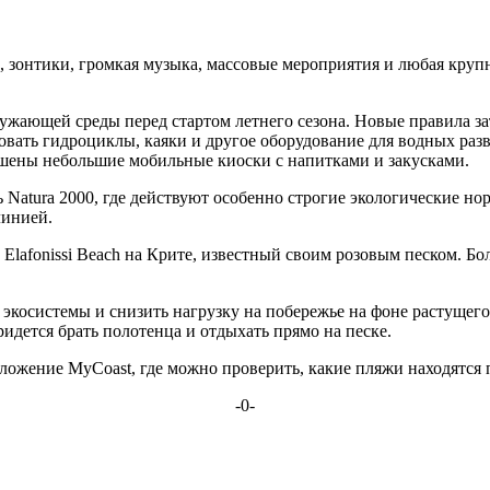
 зонтики, громкая музыка, массовые мероприятия и любая круп
жающей среды перед стартом летнего сезона. Новые правила за
вать гидроциклы, каяки и другое оборудование для водных разв
шены небольшие мобильные киоски с напитками и закусками.
 Natura 2000, где действуют особенно строгие экологические н
линией.
Elafonissi Beach на Крите, известный своим розовым песком. Бо
косистемы и снизить нагрузку на побережье на фоне растущего
идется брать полотенца и отдыхать прямо на песке.
ложение MyCoast, где можно проверить, какие пляжи находятся 
-0-