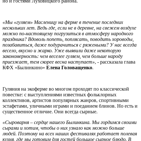
но и гостями Луховицкого района.
«Мы «гуляем» Масленицу на ферме в течение последних
нескольких лет. Ведь где, если не в деревне, на свежем воздухе
можно по-настоящему погрузиться в атмосферу народного
праздника? Вдоволь попеть, поплясать, поводить хороводы,
позабавиться, даже подурачиться с ряжеными? У нас всегда
весело, вкусно и жарко. Уже выявили даже некоторую
закономерность: чем веселее гуляем, чем больше народу
приезжает, тем скорее весна наступает»
, - рассказала глава
КФХ «Былинкино»
Елена Головащенко
.
Гуляния на экоферме во многом проходят по классической
повестке: с выступлениями известных фольклорных
коллективов, артистов популярных жанров, спортивными
эстафетами, уличными играми и поеданием блинов. Но есть и
существенное отличие. Они всегда сырные.
«Сыроварня – сердце нашего Былинкина. Мы гордимся своими
сырами и хотим, чтобы о них узнало как можно больше
людей. Поэтому на всех наших фестивалях работает полевая
кухня, где мы готовим для гостей большое сырное блюдо. В