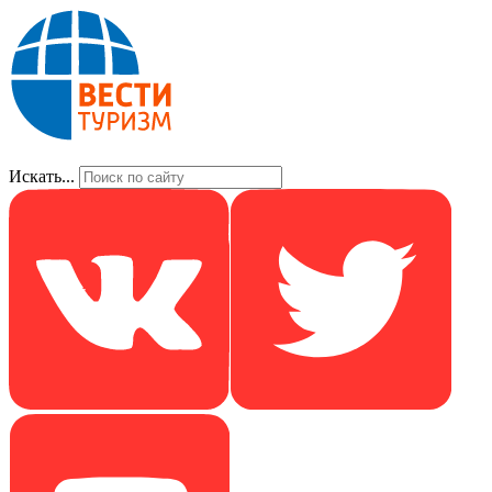
Искать...