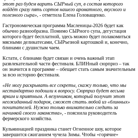
этот раз будем варить СЫРный суп, в состав которого
войдёт сразу пять сортов нашего ароматного, вкусного и
полезного сыра»
, - отметила Елена Головащенко.
Гастрономическая программа Масленицы-2026 будет как
обычно разнообразна. Помимо СЫРного супа, дегустация
которого будет бесплатной, здесь можно будет полакомиться
мясными деликатесами, СЫРъезной картошкой и, конечно,
блинами с душистым чаем.
Кстати, с блинами будет связан и очень важный этап
развлекательной части фестиваля. БЛИНный сюрприз – так
он значится в программе – обещает стать самым значительным
за всю историю фестиваля.
«Не могу раскрывать все секреты, скажу только, что мы
нестандартно подошли к вопросу. Сюрприз будет весьма
ярким и приятным. А везунчиком, который получит этот
неожиданный подарок, сможет стать любой из «блинных»
почитателей. Нужно только внимательно следить за
начинкой своего лакомства»,
- пояснила руководитель
фермерского хозяйства.
Кульминацией праздника станет Огненное шоу, которое
завершится сжиганием чучела Зимы. Чтобы «горячие»