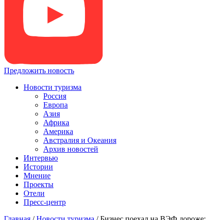
Предложить новость
Новости туризма
Россия
Европа
Азия
Африка
Америка
Австралия и Океания
Архив новостей
Интервью
Истории
Мнение
Проекты
Отели
Пресс-центр
Главная
/
Новости туризма
/
Бизнес поехал на ВЭФ дороже: