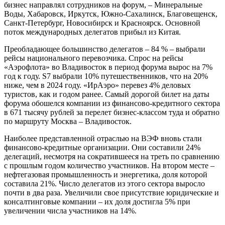
бизнес направлял сотрудников на форум, – Минеральные
Воды, Хабаровск, Иркутск, Южно-Сахалинск, Благовещенск,
Санкт-Петербург, Новосибирск и Красноярск. Основной
поток международных делегатов прибыл из Китая.
Преобладающее большинство делегатов – 84 % – выбрали
рейсы национального перевозчика. Спрос на рейсы
«Аэрофлота» во Владивосток в период форума вырос на 7%
год к году. S7 выбрали 10% путешественников, что на 20%
ниже, чем в 2024 году. «ИрАэро» перевез 4% деловых
туристов, как и годом ранее. Самый дорогой билет на даты
форума обошелся компании из финансово-кредитного сектора
в 671 тысячу рублей за перелет бизнес-классом туда и обратно
по маршруту Москва – Владивосток.
Наиболее представленной отраслью на ВЭФ вновь стали
финансово-кредитные организации. Они составили 24%
делегаций, несмотря на сократившееся на треть по сравнению
с прошлым годом количество участников. На втором месте –
нефтегазовая промышленность и энергетика, доля которой
составила 21%. Число делегатов из этого сектора выросло
почти в два раза. Увеличили свое присутствие юридические и
консалтинговые компании – их доля достигла 5% при
увеличении числа участников на 14%.