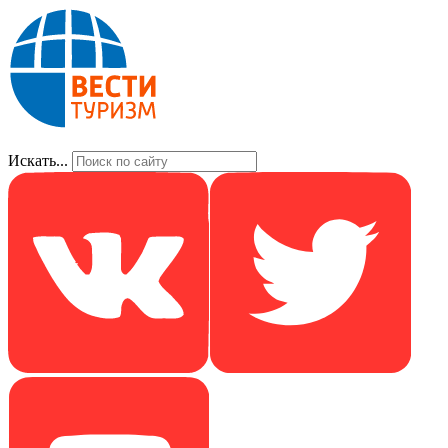
Искать...